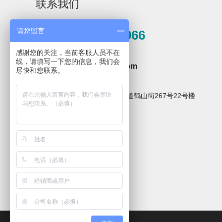
联系我们
请您留言
0571-81389966
感谢您的关注，当前客服人员不在
邮箱
线，请填写一下您的信息，我们会
hzxpz2014@163.com
尽快和您联系。
Aurora-3/F3极智版
Aurora-3/F3经典版
A
地址
实验室洗瓶机
实验室洗瓶机
杭州市临安区青山湖街道鹤山街267号22号楼
关注微信公众号
Aurora-2实验室洗
石油化工专用清洗
瓶机
机
F系列