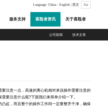
Language:
China - English | 英文
服务支持
喜瓶者资讯
关于喜瓶者
公司新闻
技术文章
A系列
F系列
R系列
C系列
自动化清洗工作站
GMP系列
医疗专用
LA系列
清洗剂
需要注意一点，高速的离心机相对来说操作需要注意的
候需要注意什么呢?下面我们来简单介绍一下。
凸起，而且整个的操作工作间一定要整齐干净，确保