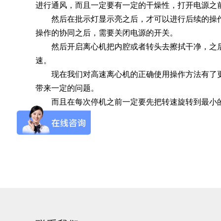
进行通风，而且一定要有一定的干燥性，打开电源之
然后在批示灯显示亮之后，才可以进行后续的操作
SQ1000自动化清洗
DNA器具专用清洗
Moment-3/F3极智
LA-A1饮水瓶清洗
GMP-400清洗机
DNA器具专用清洗
Moment-3/F3经典
LA-B1动物笼盒清
GMP-600清洗机
操作的协同之后，需要关闭电源的开关。
消毒机Glory-A/FA
版实验室洗瓶机
工作站
机
版实验室洗瓶机
消毒机Moment-
洗机
然后开启离心机把内腔或者转头去擦拭干净，之后
A/FA
速。
G系列
现在我们对高速离心机的正确使用操作方法有了更
带来一定的问题。
而且在每次停机之前一定要先把转速旋转到最小的
GMP-2000清洗机
GMP-2500清洗机
Glory-3/F3极智版全
Glory-3/F3经典版全
G
自动洗瓶机
自动洗瓶机
A系列