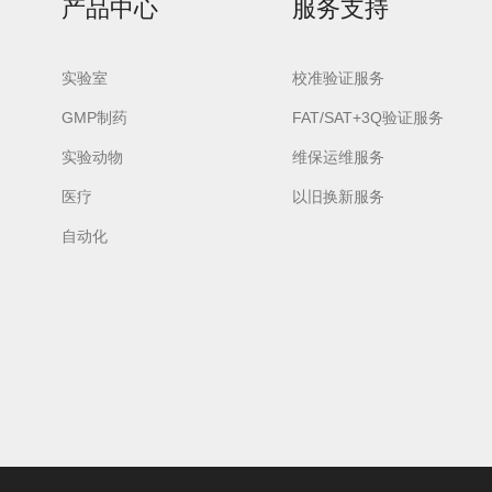
产品中心
服务支持
实验室
校准验证服务
GMP制药
FAT/SAT+3Q验证服务
实验动物
维保运维服务
urora-F3L极智版
Aurora-F3L经典版
Aurora-F2
实验室洗瓶机
医疗
实验室洗瓶机
以旧换新服务
瓶机
自动化