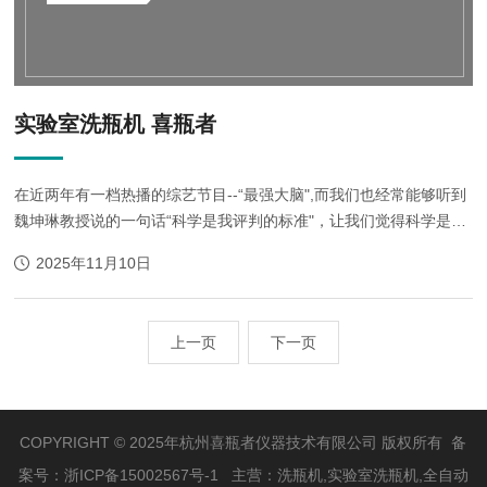
实验室洗瓶机 喜瓶者
在近两年有一档热播的综艺节目--“最强大脑",而我们也经常能够听到
魏坤琳教授说的一句话“科学是我评判的标准"，让我们觉得科学是那
么的神圣严谨，不可侵犯。 %20 在最强大脑让科学越来越流行
2025年11月10日
起来，让人们更加关注科学...
上一页
下一页
COPYRIGHT © 2025年杭州喜瓶者仪器技术有限公司 版权所有 备
案号：
浙ICP备15002567号-1
主营：洗瓶机,实验室洗瓶机,全自动