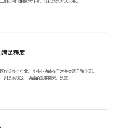
到自动化的巨大转变。传统清洗方式主要...
实验室洗
Aurora-F2Plus实验
室洗瓶机
的满足程度
、医疗等多个行业。其核心功能在于对各类瓶子和容器进
则是实现这一功能的重要因素。洗瓶...