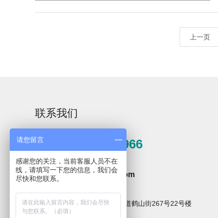
上一页
Rising-F3大型器皿
大型器皿器具器械
器具器械清洗系统
清洗系统Rising-F3
Plus
联系我们
C系列
请您留言
0571-81389966
感谢您的关注，当前客服人员不在
邮箱
线，请填写一下您的信息，我们会
hzxpz2014@163.com
尽快和您联系。
地址
杭州市临安区青山湖街道鹤山街267号22号楼
全自动洗瓶机Capt
系列