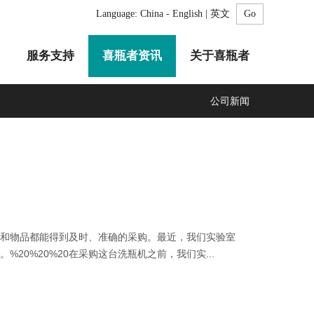
Language:
China - English | 英文
服务支持
喜瓶者资讯
关于喜瓶者
公司新闻
A系列
F系列
R系列
C系列
自动化清洗工作站
GMP系列
医疗专用
LA系列
清洗剂
备和物品都能得到及时、准确的采购。最近，我们实验室
0%20%20在采购这台洗瓶机之前，我们实...