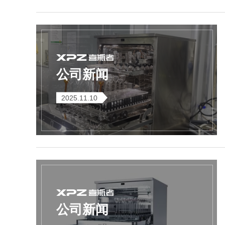
SQ1000自动化清洗
DNA器具专用清洗
Moment-3/F3极智
LA-A1饮水瓶清洗
GMP-400清洗机
DNA器具专用清洗
Moment-3/F3经典
LA-B1动物笼盒清
GMP-600清洗机
消毒机Glory-A/FA
版实验室洗瓶机
工作站
机
版实验室洗瓶机
消毒机Moment-
洗机
A/FA
公司新闻
G系列
2025.11.10
GMP-2000清洗机
GMP-2500清洗机
Glory-3/F3极智版全
Glory-3/F3经典版全
G
自动洗瓶机
自动洗瓶机
公司新闻
A系列