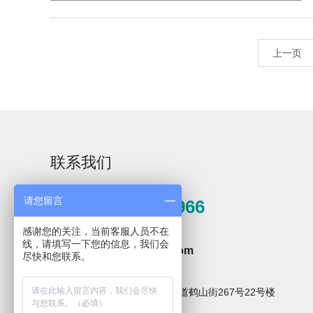
上一页
Rising-F3大型器皿
大型器皿器具器械
器具器械清洗系统
清洗系统Rising-F3
Plus
联系我们
C系列
请您留言
0571-81389966
感谢您的关注，当前客服人员不在
邮箱
线，请填写一下您的信息，我们会
hzxpz2014@163.com
尽快和您联系。
地址
杭州市临安区青山湖街道鹤山街267号22号楼
全自动洗瓶机Capt
系列