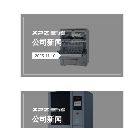
SQ1000自动化清洗
DNA器具专用清洗
Moment-3/F3极智
LA-A1饮水瓶清洗
GMP-400清洗机
DNA器具专用清洗
Moment-3/F3经典
LA-B1动物笼盒清
GMP-600清洗机
消毒机Glory-A/FA
版实验室洗瓶机
工作站
机
版实验室洗瓶机
消毒机Moment-
洗机
A/FA
公司新闻
G系列
2025.11.10
GMP-2000清洗机
GMP-2500清洗机
Glory-3/F3极智版全
Glory-3/F3经典版全
G
自动洗瓶机
自动洗瓶机
公司新闻
A系列