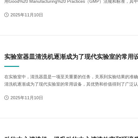
用Good%20 Manufacturing%20 Practices（GMP）法规
2025年11月10日
urora-F3L极智版
Aurora-F3L经典版
Aurora-F2
实验室洗瓶机
实验室洗瓶机
瓶机
实验室器皿清洗机逐渐成为了现代实验室的常用
在实验室中，清洗器皿是一项至关重要的任务，关系到实验结果的准
清洗机逐渐成为了现代实验室的常用设备，其优势和价值得到了广泛认可
2025年11月10日