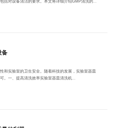
和标准，其中包括对设备清洁的要求。本文将详细介绍GMP清洗的...
实验室洗
Aurora-F2Plus实验
室洗瓶机
设备
确性和实验室的卫生安全。随着科技的发展，实验室器皿
。一、提高清洗效率实验室器皿清洗机...