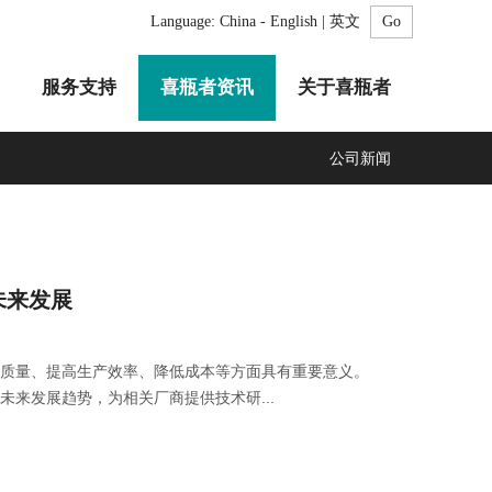
Language:
China - English | 英文
服务支持
喜瓶者资讯
关于喜瓶者
公司新闻
A系列
F系列
R系列
C系列
自动化清洗工作站
GMP系列
医疗专用
LA系列
清洗剂
未来发展
品质量、提高生产效率、降低成本等方面具有重要意义。
来发展趋势，为相关厂商提供技术研...