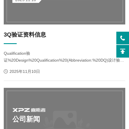
3Q验证资料信息
Qualification验
证%20Design%20Qualification%20(Abbreviation:%20DQ)设计验证
（缩写：DQ）
2025年11月10日
%20Installation%20Qualification%20(Abbreviation:%20IQ)安装验
证（简称：IQ）
%20Operation%20Qualification%20(Abbreviation:%20OQ)操作验
证（简称：OQ）%20Performance...
公司新闻