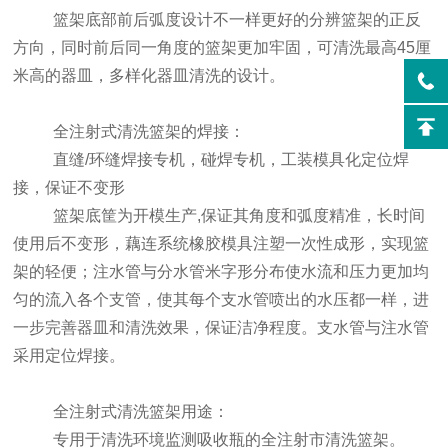
篮架底部前后弧度设计不一样更好的分辨篮架的正反
方向，同时前后同一角度的篮架更加牢固，可清洗最高45厘
米高的器皿，多样化器皿清洗的设计。
全注射式清洗篮架的焊接：
直缝/环缝焊接专机，碰焊专机，工装模具化定位焊
接，保证不变形
篮架底筐为开模生产,保证其角度和弧度精准，长时间
使用后不变形，藕连系统橡胶模具注塑一次性成形，实现篮
架的轻便；注水管与分水管米字形分布使水流和压力更加均
匀的流入各个支管，使其每个支水管喷出的水压都一样，进
一步完善器皿和清洗效果，保证洁净程度。支水管与注水管
采用定位焊接。
全注射式清洗篮架用途：
专用于清洗环境监测吸收瓶的全注射市清洗篮架。