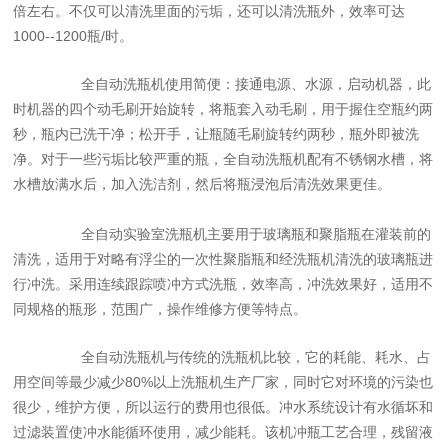
倍左右。不仅可以清洗里面的污垢，还可以清洗瓶外，效率可达
1000--1200瓶/时。
全自动洗瓶机使用简便：接通电源、水源，启动机器，此
时机器的四个动毛刷开始旋转，将瓶套入动毛刷，用于握住空瓶约两
秒，瓶内已洗干净；松开手，让瓶随毛刷旋转约两秒，瓶外即被洗
净。对于一些污垢比较严重的瓶，全自动洗瓶机配有不锈钢水槽，将
水槽放满水后，加入洗洁剂，然后将瓶浸泡后清洗效果更佳。
全自动实验室洗瓶机主要用于玻璃瓶和聚脂瓶在灌装前的
清洗，适用于对略有浮尘的一次性聚脂瓶和经洗瓶机清洗的玻璃瓶进
行冲洗。采用连续跟踪喷冲方式洗瓶，效率高，冲洗效果好，适用不
同规格的瓶形，范围广，操作维修方便等特点。
全自动洗瓶机与传统的洗瓶机比较，它的耗能、耗水、占
用空间等最少减少80%以上洗瓶机生产厂家，同时它对环境的污染也
很少，维护方便，所以运行的费用也很低。冲水系统设计有水循坏和
过滤装置使冲水能循环使用，减少能耗。该机冲瓶工艺合理，残留液