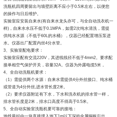
洗瓶机四周要留出与墙壁距离不应小于0.5米左右，以便您
的操作与日后维护。
实验室应安装自来水(有自来水龙头亦可，与全自动洗衣机一
样)，自来水水压不低于0.1MPA，如需2次纯水清洗，需提
供纯水水源（不低于60L的水桶），仪器已经配置增压泵进
水。仪器出厂配置内丝4分水管。
3、实验室配电要求：
实验室应配有交流220V，其进线线径不低于4mm2。要求配
接单相空气保护开关，容量32A。仪器为外露电缆5米，
4、全自动洗瓶机要求：
（1）需提供两个水源：自来水需提供4分外丝接口、纯水桶
或管道为4分外丝,进水管长度2米。
（2）要求仪器附近有下水，下水和洗衣机的排水管一样，
排水管长度是2米，排水口高度不得高于0.5米。
5、全自动实验室洗瓶机要可靠的接地：
地线最好由一块直接埋入地下1m以下深的金属铜板引出，