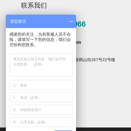
联系我们
请您留言
0571-81389966
感谢您的关注，当前客服人员不在
邮箱
线，请填写一下您的信息，我们会
hzxpz2014@163.com
手工速效型碱性清
尽快和您联系。
洗剂ML Detergent
地址
杭州市临安区青山湖街道鹤山街267号22号楼
关注微信公众号