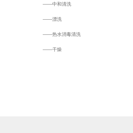
——中和清洗
清洗剂
——漂洗
——热水消毒清洗
——干燥
XPZ10碱性清洗剂
XPZ30温和碱性清
洗剂
纽克渤尔ANM酸性
纽克渤尔ALL强效
清洗剂
碱性清洗剂