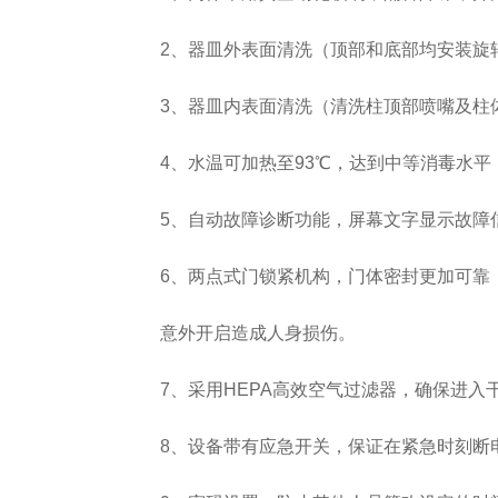
2、器皿外表面清洗（顶部和底部均安装旋转
3、器皿内表面清洗（清洗柱顶部喷嘴及柱体扇
4、水温可加热至93℃，达到中等消毒水平（EN
Aurora-3/F3极智版
Aurora-3/F3经典版
A
实验室洗瓶机
实验室洗瓶机
5、自动故障诊断功能，屏幕文字显示故障
6、两点式门锁紧机构，门体密封更加可靠，
意外开启造成人身损伤。
Aurora-2实验室洗
石油化工专用清洗
7、采用HEPA高效空气过滤器，确保进入
瓶机
机
8、设备带有应急开关，保证在紧急时刻断
F系列