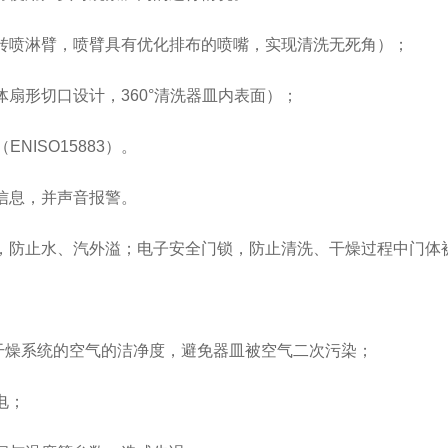
喷淋臂，喷臂具有优化排布的喷嘴，实现清洗无死角）；
形切口设计，360°清洗器皿内表面）；
ISO15883）。
urora-F3L极智版
Aurora-F3L经典版
Aurora-F2
实验室洗瓶机
实验室洗瓶机
瓶机
信息，并声音报警。
防止水、汽外溢；电子安全门锁，防止清洗、干燥过程中门体
干燥系统的空气的洁净度，避免器皿被空气二次污染；
电；