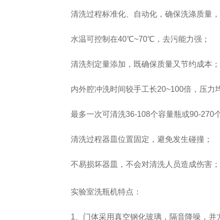
清洗过程标准化、自动化，确保洗涤质量，方
SQ1000自动化清洗
DNA器具专用清洗
Moment-3/F3极智
LA-A1饮水瓶清洗
GMP-400清洗机
DNA器具专用清洗
Moment-3/F3经典
LA-B1动物笼盒清
GMP-600清洗机
消毒机Glory-A/FA
版实验室洗瓶机
工作站
机
版实验室洗瓶机
消毒机Moment-
洗机
水温可控制在40℃~70℃，去污能力强；
A/FA
清洗剂定量添加，既确保质量又节约成本；
G系列
内外腔冲洗时间较手工长20~100倍，压力
GMP-2000清洗机
GMP-2500清洗机
最多一次可清洗36-108个容量瓶或90-270
清洗过程器皿位置固定，避免发生碰撞；
Glory-3/F3极智版全
不易损坏器皿，不会对清洗人员造成伤害；
Glory-3/F3经典版全
G
自动洗瓶机
自动洗瓶机
实验室洗瓶机特点：
A系列
1、门体采用真空钢化玻璃，隔音降噪，并方