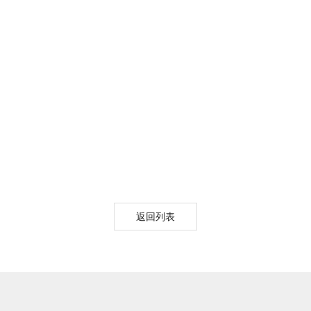
XPZ50多效碱性清
XPZ20酸性清洗剂
XPZ50SG手
洗剂
清洗剂
返回列表
纽克渤尔ANQ酸性
高效碱性清洗剂AL
酸性中和剂A
中和剂
Detergent
Neutralize