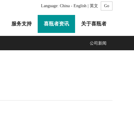
Language:
China - English | 英文
服务支持
喜瓶者资讯
关于喜瓶者
公司新闻
A系列
F系列
R系列
C系列
自动化清洗工作站
GMP系列
医疗专用
LA系列
清洗剂