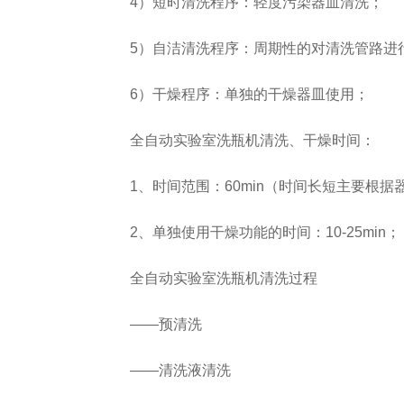
4）短时清洗程序：轻度污染器皿清洗；
5）自洁清洗程序：周期性的对清洗管路进
6）干燥程序：单独的干燥器皿使用；
Rising-F3大型器皿
大型器皿器具器械
全自动实验室洗瓶机清洗、干燥时间：
器具器械清洗系统
清洗系统Rising-F3
Plus
1、时间范围：60min（时间长短主要根据
C系列
2、单独使用干燥功能的时间：10-25min；
全自动实验室洗瓶机清洗过程
——预清洗
——清洗液清洗
全自动洗瓶机Capt
系列