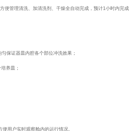
便管理清洗、加清洗剂、干燥全自动完成，预计1小时内完成
Moment-2/F2实验
GMP-800清洗机
GMP-1000清洗机
GMP-1200
室洗瓶机
均匀保证器皿内腔各个部位冲洗效果；
个培养皿；
lory-2/F2实验室洗
瓶机
便用户实时观察舱内的运行情况。