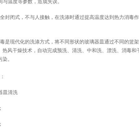
与温度等参数，造成失误。
封闭式，不与人接触，在洗涤时通过提高温度达到热力消毒作
是现代化的洗涤方式，将不同形状的玻璃器皿通过不同的篮架
lash-3/F3Plus极
Flash-3/F3Plus经
Flash-2/F2
、热风干燥技术，自动完成预洗、清洗、中和洗、漂洗、消毒和
智版全自动洗瓶机
典版全自动洗瓶机
用清洗机
污染。
：
器皿清洗
；
；