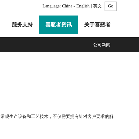
Language:
China - English | 英文
服务支持
喜瓶者资讯
关于喜瓶者
公司新闻
A系列
F系列
R系列
C系列
自动化清洗工作站
GMP系列
医疗专用
LA系列
清洗剂
常规生产设备和工艺技术，不仅需要拥有针对客户要求的解
。