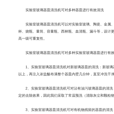
实验室玻璃器皿清洗机可对多种器皿进行有效清洗
实验室玻璃器皿清洗机可以对实验室玻璃、陶瓷、金属、塑
杯、烧瓶、量筒、容量瓶、西林瓶、血清瓶、漏斗等，设计
高一级可重复性。
Aurora-3/F3极智版
Aurora-3/F3经典版
A
实验室洗瓶机
实验室洗瓶机
实验室玻璃器皿清洗机可对多种实验室玻璃器皿进行有效
1、实验室玻璃器皿清洗机对新玻璃器皿的清洗：新玻璃器
以上，再注入浓盐酸布满整个器皿内壁几分钟，直至冲洗干
Aurora-2实验室洗
石油化工专用清洗
2、实验室玻璃器皿清洗机可对沾有油污玻璃器皿的清洗：
瓶机
机
定的去除效果，因此我们采取了常温预洗（清除灰尘和颗粒物
F系列
3、实验室玻璃器皿清洗机可对有机物残留的器皿的清洗：