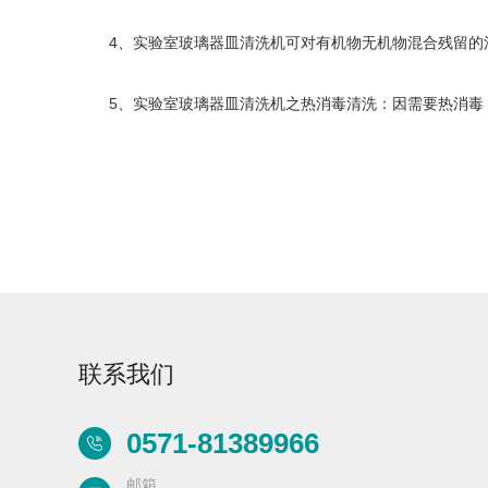
4、实验室玻璃器皿清洗机可对有机物无机物混合残留的清
5、实验室玻璃器皿清洗机之热消毒清洗：因需要热消毒，所
Flash-3/F3极智版
Flash-3/F3经典版
F
全自动洗瓶机
全自动洗瓶机
Flash-2/F2实验室
海洋环境专用清洗
联系我们
全自动洗瓶机
机
0571-81389966
R系列
邮箱