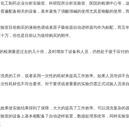
工制药企业分析实验室、科研院所分析实验室、医院的检测中心等，这
外普遍配备相关的设备，基本避免了强酸强碱的使用尤其是铬酸的使用，
Moment-2/F2实验
GMP-800清洗机
GMP-1000清洗机
GMP-1200
室洗瓶机
室目前购买的液相色谱或者原子吸收器自动进样器均作为标配，而五年
数十万，但也是目前认为值得购买的附件。
的检测量是过去的几十倍，及时增加了设备和人员，仍然处于疲于应付的
类的工作，或者采用一次性的耗材来提高工作效率。如果人员培训不合
一次性耗材也不符合要求。对于要求或者重要的实验仍需正式试验人员亲
lory-2/F2实验室洗
瓶机
果使实验结果得到了保障，大大的提高了工作效率。可以清洗复杂的器
实验室的设备上基本都配备了自动进样装置，数据处理系统等，同样实验
范