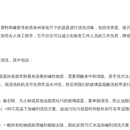
料和橡胶等材质各种形状尺寸的器皿进行清洗消毒，包括培养皿、玻片
更加符合人体工程学，它不仅仅可以减少实验室工作人员的工作负荷，降
urora-F3L极智版
Aurora-F3L经典版
Aurora-F2
实验室洗瓶机
实验室洗瓶机
瓶机
清洗，其中包括：
皿的表面常附着有游离的碱性物质，需要用酸来中和清除。原手洗方法为
净。现清洗机机洗可先用常温水冲洗，然后用我们的玻璃器皿酸洗程序进
被石蜡、凡士林或其他油脂类玷污的玻璃器皿，要单独清洗，防止油脂
）+95℃高温下加碱剂清洗方案。如油污玷污器皿时间较长则可在常温
一般的有机物残留用碱剂都能去除，因此采用75℃水温加碱剂清洗方案