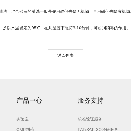
洗：混合残留的清洗一般是先用酸剂去除无机物，再用碱剂去除有机物
以水温设定为95℃，在此温度下维持3-10分钟，可起到消毒的作用。
lash-3/F3Plus极
Flash-3/F3Plus经
Flash-2/F2
智版全自动洗瓶机
典版全自动洗瓶机
用清洗机
返回列表
产品中心
服务支持
实验室
校准验证服务
GMP制药
FAT/SAT+3Q验证服务