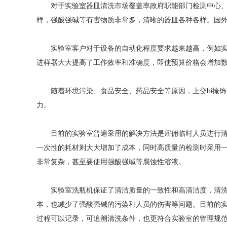
对于实验室器皿清洗市场覆盖率政府职能部门检测中心、化
样，强酸强碱等有害物质非常多，清晰的器皿各种各样。国
SQ1000自动化清洗
DNA器具专用清洗
Moment-3/F3极智
LA-A1饮水瓶清洗
GMP-400清洗机
DNA器具专用清洗
Moment-3/F3经典
LA-B1动物笼盒清
GMP-600清洗机
消毒机Glory-A/FA
版实验室洗瓶机
工作站
机
版实验室洗瓶机
消毒机Moment-
洗机
实验室客户对于设备的自动化程度要求越来越高，例如实验
A/FA
进样器大大提高了工作效率和准确度，即使预算价格会增加
G系列
随着环境污染、食品安全、药品安全等原因，上交hi掩饰
力。
GMP-2000清洗机
GMP-2500清洗机
目前的实验室普遍采用的解决方法是雇佣临时人员进行清洗
一次性的耗材则大大增加了成本，同时高质量的检测时采用
非常复杂，甚至要使用强酸强碱等腐蚀性溶液。
Glory-3/F3极智版全
Glory-3/F3经典版全
G
自动洗瓶机
自动洗瓶机
实验室洗瓶机保证了清洁质量的一致性和高清洁度，清洗效
本，也减少了强酸强碱的污染和人员的伤害等问题。目前的
A系列
过程可以记录，可追溯清洗条件，也更符合实验室的管理规