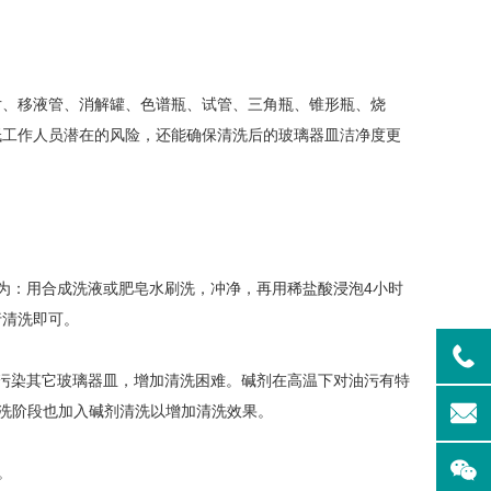
、移液管、消解罐、色谱瓶、试管、三角瓶、锥形瓶、烧
低工作人员潜在的风险，还能确保清洗后的玻璃器皿洁净度更
实验室洗
Aurora-F2Plus实验
室洗瓶机
：用合成洗液或肥皂水刷洗，冲净，再用稀盐酸浸泡4小时
行清洗即可。
污染其它玻璃器皿，增加清洗困难。碱剂在高温下对油污有特
预洗阶段也加入碱剂清洗以增加清洗效果。
。