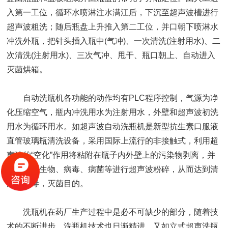
入第一工位，循环水喷淋注水满江后，下沉至超声波槽进行
超声波粗洗；随后瓶盘上升推入第二工位，并口朝下喷淋水
冲洗外瓶，把针头插入瓶中(气冲)、一次清洗(注射用水)、二
次清洗(注射用水)、三次气冲、甩干、瓶口朝上、自动进入
灭菌烘箱。
自动洗瓶机各功能的动作均有PLC程序控制，气源为净
化压缩空气，瓶内冲洗用水为注射用水，外壁和超声波初洗
用水为循环用水。如超声波自动洗瓶机是新型抗生素口服液
直管玻璃瓶清洗设备，采用国际上流行的非接触式，利用超
声波的“空化”作用将粘附在瓶子内外壁上的污染物剥离，并
对各种微生物、病毒、病菌等进行超声波粉碎，从而达到清
洗，消毒，灭菌目的。
洗瓶机在药厂生产过程中是必不可缺少的部分，随着技
术的不断进步，洗瓶机技术也日渐精进，又如立式超声洗瓶