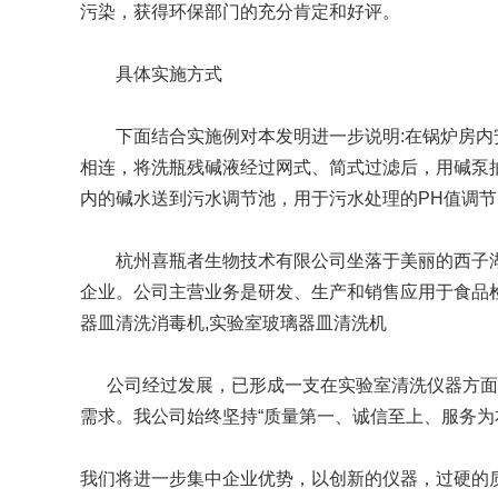
污染，获得环保部门的充分肯定和好评。
具体实施方式
下面结合实施例对本发明进一步说明:在锅炉房内安
相连，将洗瓶残碱液经过网式、简式过滤后，用碱泵抽
Aurora-3/F3极智版
Aurora-3/F3经典版
A
内的碱水送到污水调节池，用于污水处理的PH值调节
实验室洗瓶机
实验室洗瓶机
杭州喜瓶者生物技术有限公司坐落于美丽的西子湖畔
企业。公司主营业务是研发、生产和销售应用于食品检
器皿清洗消毒机,实验室玻璃器皿清洗机
Aurora-2实验室洗
石油化工专用清洗
公司经过发展，已形成一支在实验室清洗仪器方面具
瓶机
机
需求。我公司始终坚持“质量第一、诚信至上、服务
F系列
我们将进一步集中企业优势，以创新的仪器，过硬的