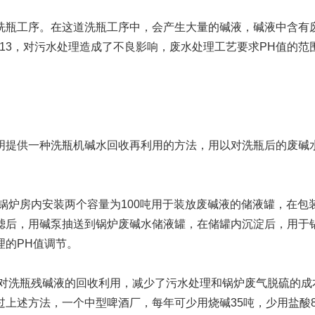
瓶工序。在这道洗瓶工序中，会产生大量的碱液，碱液中含有废
Moment-2/F2实验
GMP-800清洗机
GMP-1000清洗机
GMP-1200
13，对污水处理造成了不良影响，废水处理工艺要求PH值的范
室洗瓶机
提供一种洗瓶机碱水回收再利用的方法，用以对洗瓶后的废碱水
炉房内安装两个容量为100吨用于装放废碱液的储液罐，在包装
后，用碱泵抽送到锅炉废碱水储液罐，在储罐内沉淀后，用于锅
lory-2/F2实验室洗
理的PH值调节。
瓶机
洗瓶残碱液的回收利用，减少了污水处理和锅炉废气脱硫的成
上述方法，一个中型啤酒厂，每年可少用烧碱35吨，少用盐酸8