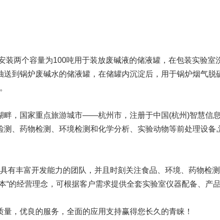
装两个容量为100吨用于装放废碱液的储液罐，在包装实验室
送到锅炉废碱水的储液罐，在储罐内沉淀后，用于锅炉烟气脱硫
urora-F3L极智版
Aurora-F3L经典版
Aurora-F2
。
实验室洗瓶机
实验室洗瓶机
瓶机
，国家重点旅游城市——杭州市，注册于中国(杭州)智慧信息
测、药物检测、环境检测和化学分析、实验动物等前处理设备,洗
有丰富开发能力的团队，并且时刻关注食品、环境、药物检测
为本“的经营理念，可根据客户需求提供全套实验室仪器配备、产
质量，优良的服务，全面的应用支持赢得您长久的青睐！