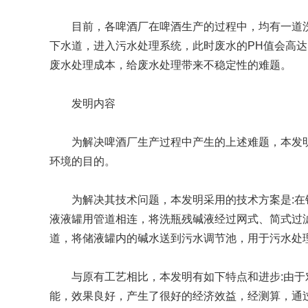
目前，各啤酒厂在啤酒生产的过程中，均有一道洗
SQ1000自动化清洗
DNA器具专用清洗
Moment-3/F3极智
LA-A1饮水瓶清洗
GMP-400清洗机
DNA器具专用清洗
Moment-3/F3经典
LA-B1动物笼盒清
GMP-600清洗机
下水道，进入污水处理系统，此时废水的PH值会高达
消毒机Glory-A/FA
版实验室洗瓶机
工作站
机
版实验室洗瓶机
消毒机Moment-
洗机
废水处理成本，给废水处理带来不稳定性的难题。
A/FA
G系列
发明内容
为解决啤酒厂生产过程中产生的上述难题，本发明
GMP-2000清洗机
GMP-2500清洗机
环境的目的。
为解决其技术问题，本发明采用的技术方案是:在锅
液液罐用管道相连，将洗瓶残碱液经过网式、简式过滤
Glory-3/F3极智版全
Glory-3/F3经典版全
G
道，将储液罐内的碱水送到污水调节池，用于污水处
自动洗瓶机
自动洗瓶机
与原有工艺相比，本发明有如下特点和进步:由于对
A系列
能，效果良好，产生了很好的经济效益，经测算，通过