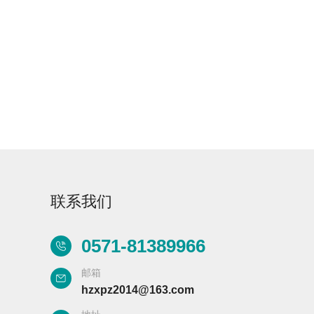
Flash-3/F3极智版
Flash-3/F3经典版
F
全自动洗瓶机
全自动洗瓶机
联系我们
Flash-2/F2实验室
海洋环境专用清洗
0571-81389966
全自动洗瓶机
机
邮箱
hzxpz2014@163.com
R系列