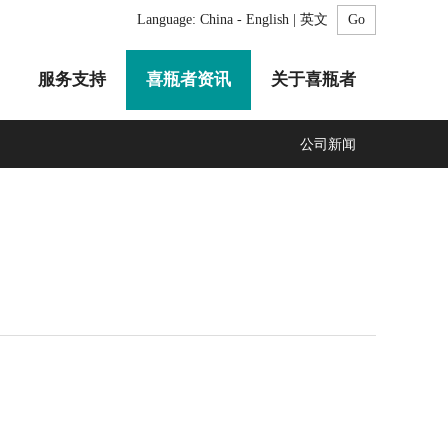
Language:
China - English | 英文
服务支持
喜瓶者资讯
关于喜瓶者
公司新闻
A系列
F系列
R系列
C系列
自动化清洗工作站
GMP系列
医疗专用
LA系列
清洗剂