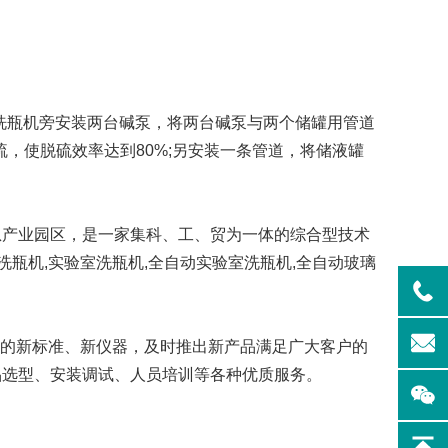
洗瓶机旁安装两台碱泵，将两台碱泵与两个储罐用管道
，使脱硫效率达到80%;另安装一条管道，将储液罐
实验室洗
Aurora-F2Plus实验
室洗瓶机
产业园区，是一家集科、工、贸为一体的综合型技术
瓶机,实验室洗瓶机,全自动实验室洗瓶机,全自动玻璃
的新标准、新仪器，及时推出新产品满足广大客户的
品选型、安装调试、人员培训等各种优质服务。