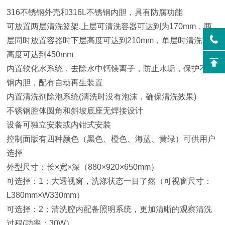
316不锈钢外壳和316L不锈钢内胆，具有防腐功能
可放置两层清洗篮架,上层可清洗容器可达到为170mm，两
层同时放置容器时下层高度可达到210mm，单层时清洗容器
高度可达到450mm
内置软化水系统，去除水中钙镁离子，防止水垢，保护不锈
钢内胆，配有自动再生装置
内置清洗剂除泡系统(清洗时没有泡沫，确保清洗效果)
不锈钢腔体圆角和斜坡底座无焊接设计
设备可独立安装或内钳式安装
控制面版有四种颜色（黑色、橙色、海蓝、黄绿）可供用户
选择
外型尺寸：长×宽×深（880×920×650mm）
可选择：1；大透视窗，洗涤状态一目了然（可视窗尺寸：
L380mm×W330mm）
可选择：2；清洗腔内配备照明系统，更加清晰的观察清洗
过程(功率：30W）