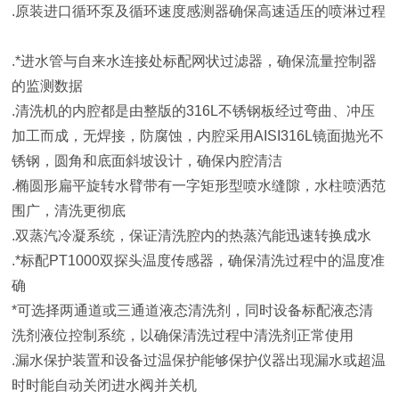
.原装进口循环泵及循环速度感测器确保高速适压的喷淋过程
.*进水管与自来水连接处标配网状过滤器，确保流量控制器
的监测数据
.清洗机的内腔都是由整版的316L不锈钢板经过弯曲、冲压
加工而成，无焊接，防腐蚀，内腔采用AISI316L镜面抛光不
锈钢，圆角和底面斜坡设计，确保内腔清洁
.椭圆形扁平旋转水臂带有一字矩形型喷水缝隙，水柱喷洒范
围广，清洗更彻底
.双蒸汽冷凝系统，保证清洗腔内的热蒸汽能迅速转换成水
.*标配PT1000双探头温度传感器，确保清洗过程中的温度准
确
*可选择两通道或三通道液态清洗剂，同时设备标配液态清
洗剂液位控制系统，以确保清洗过程中清洗剂正常使用
.漏水保护装置和设备过温保护能够保护仪器出现漏水或超温
时时能自动关闭进水阀并关机