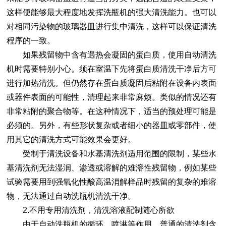
这样便能够最大程度地发挥
洗瓶机
的强大清洗能力。也可以
对相同污染物的玻璃器皿进行集中清洗，这样可以保证清洗
程序的一致。
如果残留物中含有遇热会凝固的蛋白质，使用自动清洗
机时需要特别小心。须在室温下先将蛋白质清洗干净后方可
进行加热清洗。但仍然存在蛋白质凝固后粘附在设备内表面
或器件表面的可能性，清理起来非常麻烦。类似的情况还有
非常粘附的聚合物等。在这种情况下，适当的预处理可能是
必须的。另外，有些形状复杂或者细小的器皿或零部件，使
用其它的清洗方式可能效果会更好。
受制于清洗设备和水基清洗剂适用范围的限制，某些水
基清洗剂无法湿润、渗透或溶解的难溶性残留物，例如某些
试验需要用到强氧化性酸高温消解样品时残留的复杂的难溶
物，无法通过自动
洗瓶机
清洗干净。
2.不用专用清洗剂，清洗溶液配制随心所欲
由于自动
洗瓶机
的循环、喷淋等作用，普通的清洗剂含