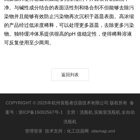
净。与碱性成分结合的表面活性剂和络合剂不但能够去除污
染物并且能够有效防止污染物再次沉积于器皿表面。高浓缩
的产品经过低浓度稀释，可以处理更多器皿，去除更多污染
物。独特缓冲体系提供很高的pH 值稳定性，使得稀释溶液
可反复使用至少两周。
返回列表
COPYRIGHT © 2025年杭州喜瓶者仪器技术有限公司 版权所有 备
案号：
浙ICP备15002567号-1
主营：洗瓶机,实验室洗瓶机,全自动
洗瓶机
管理登录
技术支持：
化工仪器网
sitemap.xml