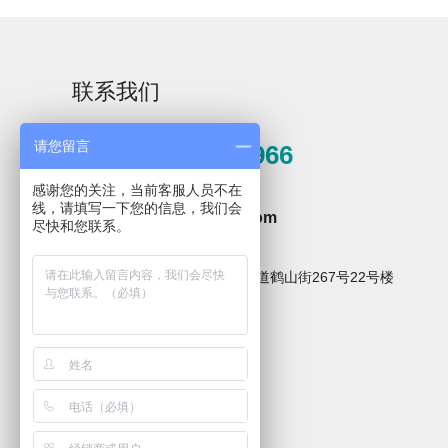
联系我们
请您留言
0571-81389966
Aurora-3/F3极智版
Aurora-3/F3经典版
A
实验室洗瓶机
实验室洗瓶机
感谢您的关注，当前客服人员不在
邮箱
线，请填写一下您的信息，我们会
hzxpz2014@163.com
尽快和您联系。
地址
杭州市临安区青山湖街道鹤山街267号22号楼
关注微信公众号
Aurora-2实验室洗
石油化工专用清洗
瓶机
机
F系列