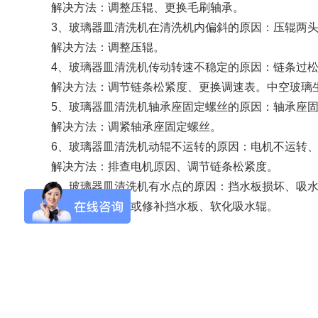
解决方法：调整压辊、更换毛刷轴承。
3、玻璃器皿清洗机在清洗机内偏斜的原因：压辊两
SQ1000自动化清洗
DNA器具专用清洗
Moment-3/F3极智
LA-A1饮水瓶清洗
GMP-400清洗机
DNA器具专用清洗
Moment-3/F3经典
LA-B1动物笼盒清
GMP-600清洗机
解决方法：调整压辊。
消毒机Glory-A/FA
版实验室洗瓶机
工作站
机
版实验室洗瓶机
消毒机Moment-
洗机
4、
玻璃器皿清洗机
传动转速不稳定的原因：链条过
A/FA
解决方法：调节链条松紧度、更换调速表。中空玻璃
G系列
5、玻璃器皿清洗机轴承座固定螺丝的原因：轴承座
解决方法：调紧轴承座固定螺丝。
6、
玻璃器皿清洗机
动辊不运转的原因：电机不运转
GMP-2000清洗机
GMP-2500清洗机
解决方法：排查电机原因、调节链条松紧度。
7、玻璃器皿清洗机有水点的原因：挡水板损坏、吸
解决方法：更换或修补挡水板、软化吸水辊。
Glory-3/F3极智版全
Glory-3/F3经典版全
G
自动洗瓶机
自动洗瓶机
A系列