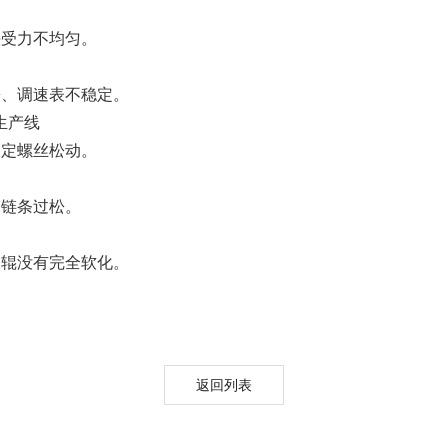
头受力不均匀。
Moment-2/F2实验
GMP-800清洗机
GMP-1000清洗机
GMP-1200
室洗瓶机
松、调速表不稳定。
生产线
固定螺丝松动。
、链条过松。
水辊没有完全软化。
lory-2/F2实验室洗
瓶机
返回列表