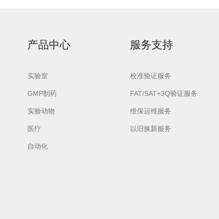
产品中心
服务支持
urora-F3L极智版
实验室
Aurora-F3L经典版
校准验证服务
Aurora-F2
实验室洗瓶机
实验室洗瓶机
瓶机
GMP制药
FAT/SAT+3Q验证服务
实验动物
维保运维服务
医疗
以旧换新服务
自动化