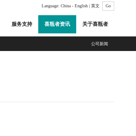
Language:
China - English | 英文
服务支持
喜瓶者资讯
关于喜瓶者
公司新闻
A系列
F系列
R系列
C系列
自动化清洗工作站
GMP系列
医疗专用
LA系列
清洗剂