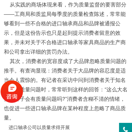
从实践的商场体现来看，作为质量监督的要害部分
——工商局和质监局每季度的质量检查陈述，常常能
够看到一些不合格的进口轴承商品和品牌被通报公
示，但是这份告示也只是起到提示消费者留意的效
果，并未对关于不合格进口轴承等家具商品的生产商
和公司拿出详细的赏罚办法。
其次，消费者的宽容度成了大品牌忽略质量问题的
推手。有查询显现：消费者关于大品牌的容忍度是适
当令人震惊的。有记者在采访中问到消费者关于知名
品牌的质量问题时，常常听到这样的回答：“这么大名
望的牌子会有质量问题吗?”消费者含糊不清的情绪，
也促进一些进口轴承品牌在某种程度上忽略了商品质
量。
进口轴承公司以质量求得开展