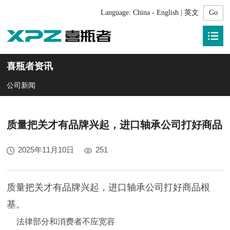
Language:
China - English | 英文
喜瓶者资讯
公司新闻
质量把关才有品牌兴起，进口轴承公司打好商品
2025年11月10日
251
质量把关才有品牌兴起，进口轴承公司打好商品根
基。
法律部分和消费者不应宽容