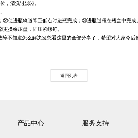
位，清洗过滤器。
。
；②使进瓶轨道降至低点时进瓶完成；③进瓶过程在瓶盒中完成
②更换乘压盘，固压紧螺钉。
障不知道怎么解决发愁看这里的全部分享了，希望对大家今后
urora-F3L极智版
Aurora-F3L经典版
Aurora-F2
实验室洗瓶机
实验室洗瓶机
瓶机
返回列表
产品中心
服务支持