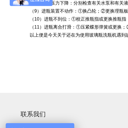
（7）喷射压力下降：分别检查有关水泵和有关液
（9）进瓶装置不动作：①换凸轮；②更换理瓶板
（10）进瓶不到位：①校正推瓶指或更换推瓶指
（11）进瓶离合打滑：①压紧蝶形弹簧或更换；
以上便是今天关于还在为使用玻璃瓶洗瓶机遇到故
Aurora-3/F3极智版
Aurora-3/F3经典版
A
实验室洗瓶机
实验室洗瓶机
Aurora-2实验室洗
石油化工专用清洗
瓶机
机
联系我们
F系列