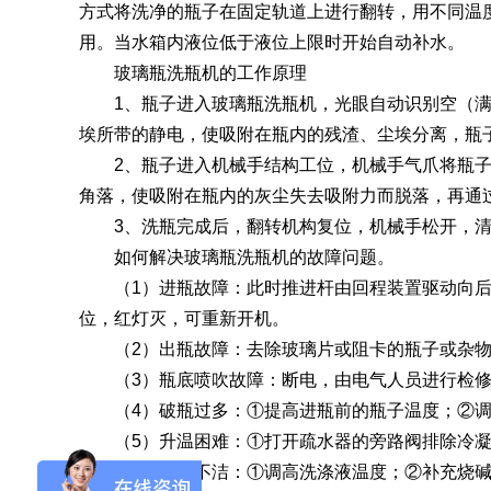
方式将洗净的瓶子在固定轨道上进行翻转，用不同温
用。当水箱内液位低于液位上限时开始自动补水。
SQ1000自动化清洗
DNA器具专用清洗
Moment-3/F3极智
LA-A1饮水瓶清洗
GMP-400清洗机
DNA器具专用清洗
Moment-3/F3经典
LA-B1动物笼盒清
GMP-600清洗机
玻璃瓶洗瓶机的工作原理
消毒机Glory-A/FA
版实验室洗瓶机
工作站
机
版实验室洗瓶机
消毒机Moment-
洗机
1、瓶子进入玻璃瓶洗瓶机，光眼自动识别空（满）
A/FA
埃所带的静电，使吸附在瓶内的残渣、尘埃分离，瓶
G系列
2、瓶子进入机械手结构工位，机械手气爪将瓶子口
角落，使吸附在瓶内的灰尘失去吸附力而脱落，再通过高
3、洗瓶完成后，翻转机构复位，机械手松开，清
GMP-2000清洗机
GMP-2500清洗机
如何解决玻璃瓶洗瓶机的故障问题。
（1）进瓶故障：此时推进杆由回程装置驱动向后退
位，红灯灭，可重新开机。
（2）出瓶故障：去除玻璃片或阻卡的瓶子或杂物
Glory-3/F3极智版全
Glory-3/F3经典版全
G
（3）瓶底喷吹故障：断电，由电气人员进行检修
自动洗瓶机
自动洗瓶机
（4）破瓶过多：①提高进瓶前的瓶子温度；②调
（5）升温困难：①打开疏水器的旁路阀排除冷凝
A系列
（6）瓶子不洁：①调高洗涤液温度；②补充烧碱