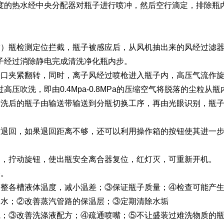
度的热水经中央分配器对瓶子进行喷冲，然后空行滴定，排除瓶
Moment-2/F2实验
GMP-800清洗机
GMP-1000清洗机
GMP-1200
室洗瓶机
瓶检测定位拦截，瓶子被感应后，从风机抽出来的风经过滤器
子经过消除静电完成清洗净化瓶内步。
夹紧翻转，同时，离子风经过喷枪进入瓶子内，高压气流作旋
压吹洗，即由0.4Mpa-0.8MPa的压缩空气将脱落的尘粒从
洗后的瓶子由输送带输送到分瓶切换工序，再由光眼识别，瓶子
回，如果退回距离不够，还可以利用操作箱的按钮使其进一步
，拧动旋钮，使出瓶安全离合器复位，红灯灭，可重新开机。
lory-2/F2实验室洗
。
瓶机
整各槽液体温度，减小温差；③保证瓶子质量；④检查可能产生
水；②改善蒸汽管路的保温层；③定期清除水垢
；③改善洗涤液配方；④疏通喷嘴；⑤不让盛装过难洗物质的瓶