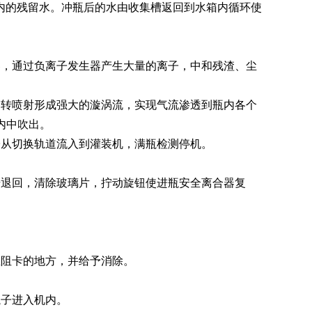
内的残留水。冲瓶后的水由收集槽返回到水箱内循环使
清洗机
GMP-1500清洗机
，通过负离子发生器产生大量的离子，中和残渣、尘
转喷射形成强大的漩涡流，实现气流渗透到瓶内各个
瓶内中吹出。
从切换轨道流入到灌装机，满瓶检测停机。
退回，清除玻璃片，拧动旋钮使进瓶安全离合器复
阻卡的地方，并给予消除。
子进入机内。