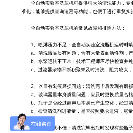
全自动实验室洗瓶机可提供强大的清洗能力，专业
准化，能够提供查询追溯等功能，也便于进行重复实
SQ1000自动化清洗
DNA器具专用清洗
Moment-3/F3极智
LA-A1饮水瓶清洗
GMP-400清洗机
DNA器具专用清洗
Moment-3/F3经典
LA-B1动物笼盒清
GMP-600清洗机
消毒机Glory-A/FA
版实验室洗瓶机
工作站
机
版实验室洗瓶机
消毒机Moment-
洗机
全自动实验室洗瓶机
的常见故障和排除方法：
A/FA
G系列
1、喷淋压力不足：全自动实验室洗瓶机运转时喷
a、清洗液品质有问题，含有大量表面活性剂，产
b、水泵运转不正常，技术工程师应尽快检查并处
GMP-2000清洗机
GMP-2500清洗机
c、过滤器杂物不断积聚未及时清洗，阻力较大，
2、器皿有划痕磨损问题：清洗完毕后发现有磨损
a、玻璃器皿本身质量问题，应及时更换质量合格
Glory-3/F3极智版全
Glory-3/F3经典版全
G
b、瓶子是否经过超声后本身已产生空化，经过清
自动洗瓶机
自动洗瓶机
c、检查清洗剂进液量，是否按照要求进液，尽量
A系列
3、清洗效果不佳：清洗完毕出瓶时发现有些瓶子