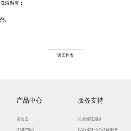
洗液温度；
剂。
urora-F3L极智版
Aurora-F3L经典版
Aurora-F2
实验室洗瓶机
实验室洗瓶机
瓶机
返回列表
产品中心
服务支持
实验室
校准验证服务
GMP制药
FAT/SAT+3Q验证服务