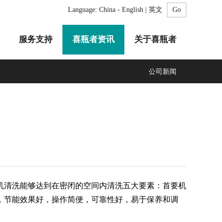
Language:
China - English | 英文
服务支持
喜瓶者资讯
关于喜瓶者
公司新闻
A系列
F系列
R系列
C系列
自动化清洗工作站
GMP系列
医疗专用
LA系列
清洗剂
清洗能够达到在密闭的空间内清洗五大要素：首要机
，节能效果好，操作简便，可靠性好，易于保养和调