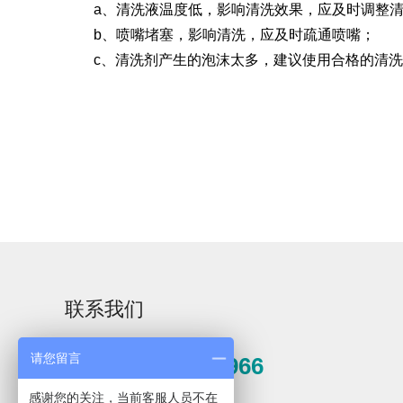
a、清洗液温度低，影响清洗效果，应及时调整清
b、喷嘴堵塞，影响清洗，应及时疏通喷嘴；
c、清洗剂产生的泡沫太多，建议使用合格的清洗
Aurora-3/F3极智版
Aurora-3/F3经典版
A
实验室洗瓶机
实验室洗瓶机
Aurora-2实验室洗
石油化工专用清洗
联系我们
瓶机
机
请您留言
0571-81389966
F系列
感谢您的关注，当前客服人员不在
邮箱