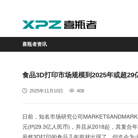
喜瓶者资讯
食品3D打印市场规模到2025年或超29
实验室
GMP制药
实验动物
医疗
自动化
2025年11月10日
408
M系列
GMP系列
LA系列
医疗专用
自动化清洗工作站
日前，知名市场研究公司MARKETSANDMAR
元(约29.3亿人民币)，并且从2018起，其复合
虽然3D打印的食品几年前就出现了，但迄今为