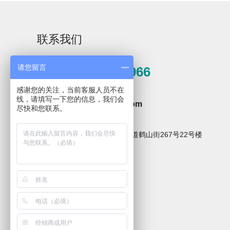
联系我们
请您留言
0571-81389966
Flash-3/F3极智版
Flash-3/F3经典版
F
感谢您的关注，当前客服人员不在
全自动洗瓶机
邮箱
全自动洗瓶机
线，请填写一下您的信息，我们会
hzxpz2014@163.com
尽快和您联系。
地址
杭州市临安区青山湖街道鹤山街267号22号楼
关注微信公众号
Flash-2/F2实验室
海洋环境专用清洗
全自动洗瓶机
机
R系列