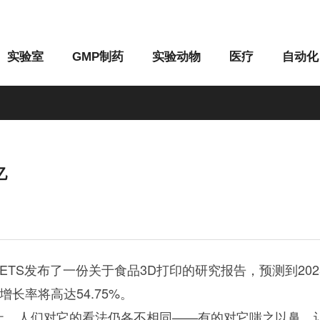
实验室
GMP制药
实验动物
医疗
自动化
亿
M系列
G系列
KETS发布了一份关于食品3D打印的研究报告，预测到202
年增长率将高达54.75%。
止，人们对它的看法仍各不相同——有的对它嗤之以鼻，