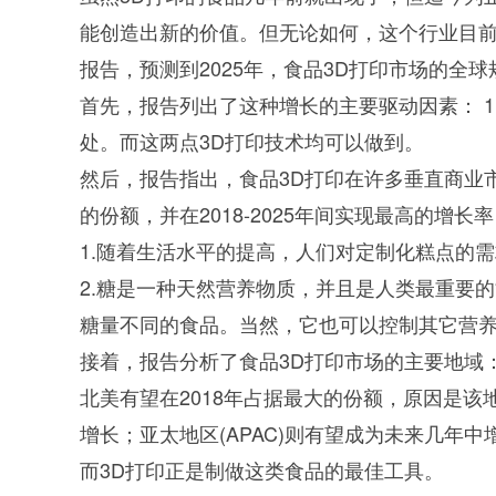
能创造出新的价值。但无论如何，这个行业目前都在
SQ1000自动化清洗
DNA器具专用清洗
Moment-3/F3极智
LA-A1饮水瓶清洗
GMP-400清洗机
DNA器具专用清洗
Moment-3/F3经典
LA-B1动物笼盒清
GMP-600清洗机
报告，预测到2025年，食品3D打印市场的全球规模
消毒机Glory-A/FA
版实验室洗瓶机
工作站
机
版实验室洗瓶机
消毒机Moment-
洗机
首先，报告列出了这种增长的主要驱动因素： 
A/FA
处。而这两点3D打印技术均可以做到。
G系列
然后，报告指出，食品3D打印在许多垂直商业
的份额，并在2018-2025年间实现最高的增
GMP-2000清洗机
GMP-2500清洗机
1.随着生活水平的提高，人们对定制化糕点的
2.糖是一种天然营养物质，并且是人类最重要
糖量不同的食品。当然，它也可以控制其它营养
接着，报告分析了食品3D打印市场的主要地域
Glory-3/F3极智版全
Glory-3/F3经典版全
G
北美有望在2018年占据最大的份额，原因是
自动洗瓶机
自动洗瓶机
增长；亚太地区(APAC)则有望成为未来几
A系列
而3D打印正是制做这类食品的最佳工具。