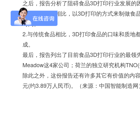
之后，报告分析了阻碍食品3D打印行业发展的
1.与传统方式相比，以3D打印的方式来制做
时间。
2.与传统食品相比，3D打印食品的口味和质
成。
Aurora-3/F3极智版
Aurora-3/F3经典版
A
最后，报告列出了目前食品3D打印行业的最领先企业和机构，分
实验室洗瓶机
实验室洗瓶机
Meadow这4家公司；荷兰的独立研究机构TNO(提供
除此之外，这份报告还有许多其它有价值的内容
元(约3.89万人民币)。（来源：中国智能制造网
Aurora-2实验室洗
石油化工专用清洗
瓶机
机
F系列