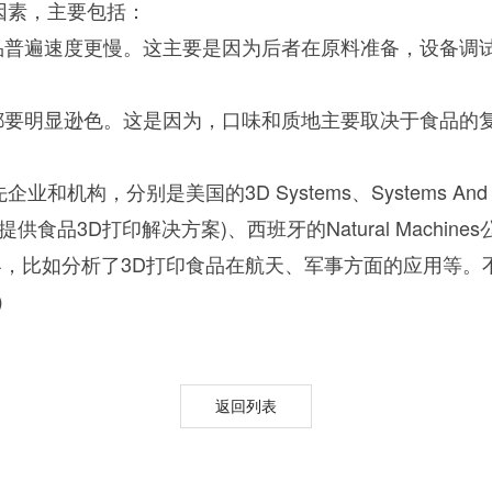
因素，主要包括：
食品普遍速度更慢。这主要是因为后者在原料准备，设备调
地都要明显逊色。这是因为，口味和质地主要取决于食品的
urora-F3L极智版
Aurora-F3L经典版
Aurora-F2
别是美国的3D Systems、Systems And Materia
实验室洗瓶机
实验室洗瓶机
瓶机
食品3D打印解决方案)、西班牙的Natural Machines公
，比如分析了3D打印食品在航天、军事方面的应用等。不
）
返回列表