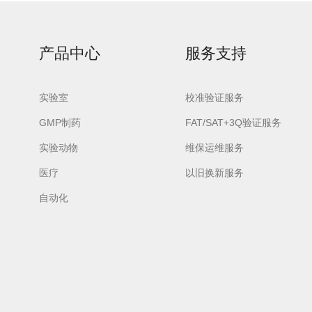
产品中心
服务支持
实验室
校准验证服务
lash-3/F3Plus极
Flash-3/F3Plus经
Flash-2/F2
GMP制药
FAT/SAT+3Q验证服务
智版全自动洗瓶机
典版全自动洗瓶机
用清洗机
实验动物
维保运维服务
医疗
以旧换新服务
自动化