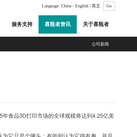
Language:
China - English | 英文
服务支持
喜瓶者资讯
关于喜瓶者
公司新闻
A系列
F系列
R系列
C系列
自动化清洗工作站
GMP系列
医疗专用
LA系列
清洗剂
5年食品3D打印市场的全球规模将达到4.25亿美
认为它只是个噱头；有的则认为它很有趣，并且