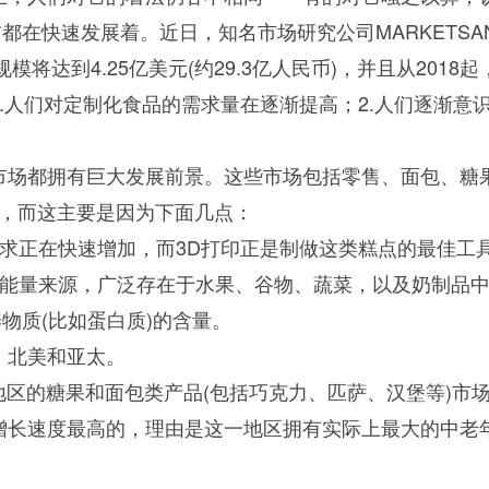
快速发展着。近日，知名市场研究公司MARKETSAND
Moment-2/F2实验
GMP-800清洗机
GMP-1000清洗机
GMP-1200
将达到4.25亿美元(约29.3亿人民币)，并且从2018起，
室洗瓶机
1.人们对定制化食品的需求量在逐渐提高；2.人们逐渐
市场都拥有巨大发展前景。这些市场包括零售、面包、糖
长率，而这主要是因为下面几点：
需求正在快速增加，而3D打印正是制做这类糕点的最佳工
的能量来源，广泛存在于水果、谷物、蔬菜，以及奶制品中
物质(比如蛋白质)的含量。
：北美和亚太。
lory-2/F2实验室洗
该地区的糖果和面包类产品(包括巧克力、匹萨、汉堡等)
瓶机
年中增长速度最高的，理由是这一地区拥有实际上最大的中