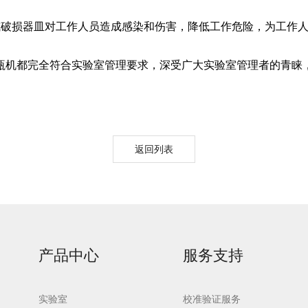
或破损器皿对工作人员造成感染和伤害，降低工作危险，为工作
瓶机都完全符合实验室管理要求，深受广大实验室管理者的青睐
urora-F3L极智版
Aurora-F3L经典版
Aurora-F2
实验室洗瓶机
实验室洗瓶机
瓶机
返回列表
产品中心
服务支持
实验室
校准验证服务