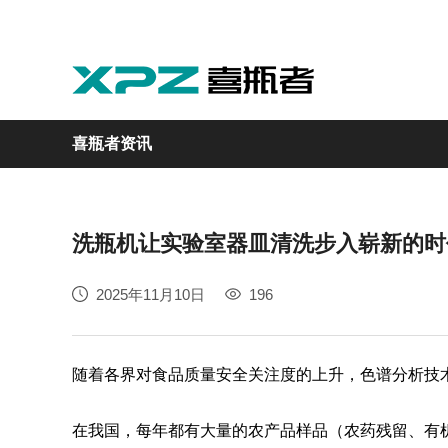
喜瓶者资讯
洗瓶机让实验室器皿清洗步入崭新的时
实验室
GMP制药
实验动物
医疗
自动化
2025年11月10日
196
M系列
GMP系列
LA系列
医疗专用
自动化清洗工作站
随着各界对食品质量安全关注度的上升，色谱分析技
在我国，每年都有大量的农产品样品（农药残留、有