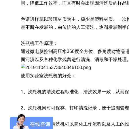
间，降低工作效率，而且有时会出现因清洗后的样品
SQ1000自动化清洗
DNA器具专用清洗
Moment-3/F3极智
LA-A1饮水瓶清洗
GMP-400清洗机
DNA器具专用清洗
Moment-3/F3经典
LA-B1动物笼盒清
GMP-600清洗机
色谱进样瓶以玻璃材质为主，极少是塑料材质。一次
消毒机Glory-A/FA
版实验室洗瓶机
工作站
机
版实验室洗瓶机
消毒机Moment-
洗机
是不断在发展的，由传统的人工清洗，逐渐发展到半
A/FA
G系列
洗瓶机工作原理：
通过微电脑控制高压水360度全方位、多角度对物
面污渍以及各种化学残留进行清洗、消毒和干燥处理
GMP-2000清洗机
GMP-2500清洗机
使用实验室洗瓶机的好处：
1、洗瓶机的清洗过程标准化，清洗效果一致，从而
Glory-3/F3极智版全
Glory-3/F3经典版全
G
自动洗瓶机
自动洗瓶机
2、洗瓶机同时可保存、打印清洗记录，便于追溯管
A系列
3、使用实验室清洗机可以简化工作流程以及人工的