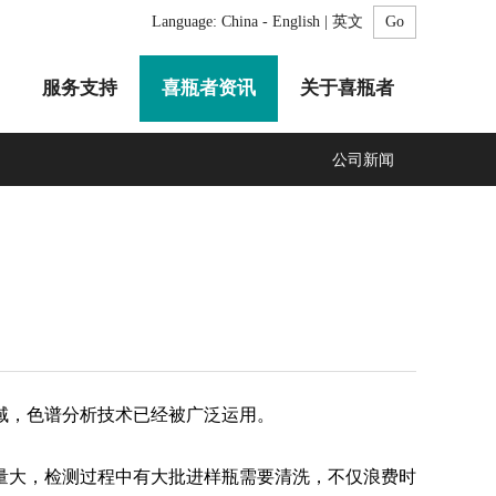
Language:
China - English | 英文
服务支持
喜瓶者资讯
关于喜瓶者
公司新闻
A系列
F系列
R系列
C系列
自动化清洗工作站
GMP系列
医疗专用
LA系列
清洗剂
域，色谱分析技术已经被广泛运用。
量大，检测过程中有大批进样瓶需要清洗，不仅浪费时