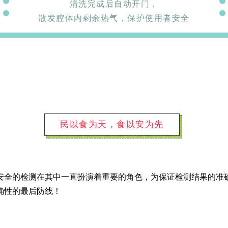
清洗完成后自动开门，
散发腔体内剩余热气，保护使用者安全
XPZ50多效碱性清
民以食为天，食以安为先
XPZ20酸性清洗剂
XPZ50SG手
洗剂
清洗剂
安全的检测在其中一直扮演着重要的角色，为保证检测结果的准
确性的最后防线！
纽克渤尔ANQ酸性
高效碱性清洗剂AL
酸性中和剂A
中和剂
Detergent
Neutralize