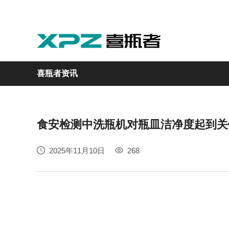
喜瓶者资讯
食安检测中洗瓶机对瓶皿洁净度起到关
实验室
GMP制药
实验动物
医疗
自动化
2025年11月10日
268
M系列
GMP系列
LA系列
医疗专用
自动化清洗工作站