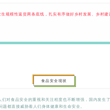
Moment-2/F2实验
GMP-800清洗机
GMP-1000清洗机
GMP-1200
发生规
模性返贫
两条底线，扎实有序做好乡村发展、乡村建
室洗瓶机
食品安全现状
lory-2/F2实验室洗
瓶机
们对食品安全的重视和关注程度也不断增强，国内发生了
全问题都直接威胁着人们身体健康和生命安全。