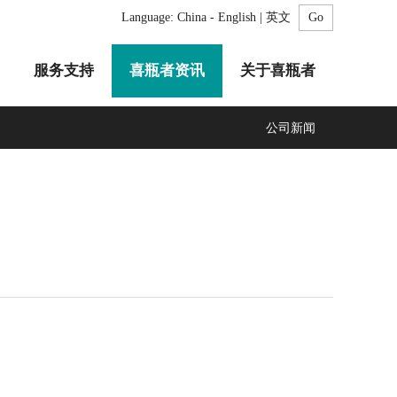
Language:
China - English | 英文
服务支持
喜瓶者资讯
关于喜瓶者
公司新闻
A系列
F系列
R系列
C系列
自动化清洗工作站
GMP系列
医疗专用
LA系列
清洗剂