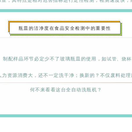
筛查，其特点是相对危害指标进行定性检测，检测速度快，
瓶皿的洁净度在食品安全检测中的重要性
lash-3/F3Plus极
Flash-3/F3Plus经
Flash-2/F2
智版全自动洗瓶机
典版全自动洗瓶机
用清洗机
、制配样品环节必定少不了玻璃瓶皿的使用，如
试管、烧杯
人力资源消费大，还不一定洗干净；换新的？不仅废料处理
何不来看看这台全自动洗瓶机？