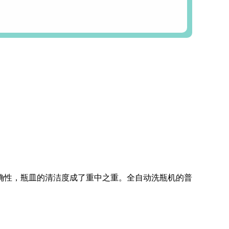
工碱性
纽克渤尔ALM碱性
清洗剂
确性，瓶皿的清洁度成了重中之重。全自动洗瓶机的普
NL
强效碱性清洗剂AK
r
Detergent