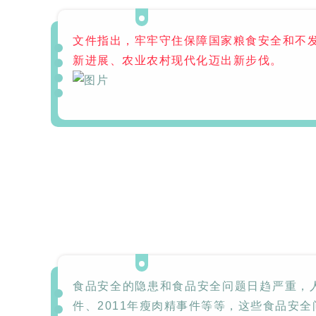
SQ1000自动化清洗
DNA器具专用清洗
Moment-3/F3极智
LA-A1饮水瓶清洗
GMP-400清洗机
DNA器具专用清洗
Moment-3/F3经典
LA-B1动物笼盒清
GMP-600清洗机
文件指出，牢牢守住
保障国家粮食安全
和
不
消毒机Glory-A/FA
版实验室洗瓶机
工作站
机
版实验室洗瓶机
消毒机Moment-
洗机
新进展、农业农村现代化迈出新步伐。
A/FA
G系列
GMP-2000清洗机
GMP-2500清洗机
Glory-3/F3极智版全
Glory-3/F3经典版全
G
自动洗瓶机
自动洗瓶机
食品安全的隐患和食品安全问题日趋严重，人
A系列
件、2011年瘦肉精事件等等，这些食品安