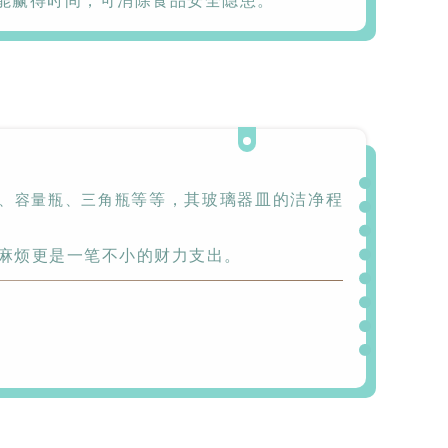
能赢得时间，可消除食品安全隐患。
制药专
Flash-F2Plus实验
室洗瓶机
、容量瓶、三角瓶
等等，其
玻璃器皿的洁净程
麻烦更是一笔不小的财力支出。