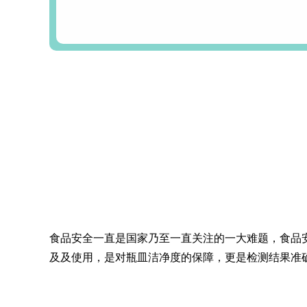
清洗剂
XPZ10碱性清洗剂
XPZ30温和碱性清
洗剂
食品安全一直是国家乃至
一直关注的一大难题，食品
及及使用，是对瓶皿洁净度的保障，更是检测结果准
纽克渤尔ANM酸性
纽克渤尔ALL强效
清洗剂
碱性清洗剂