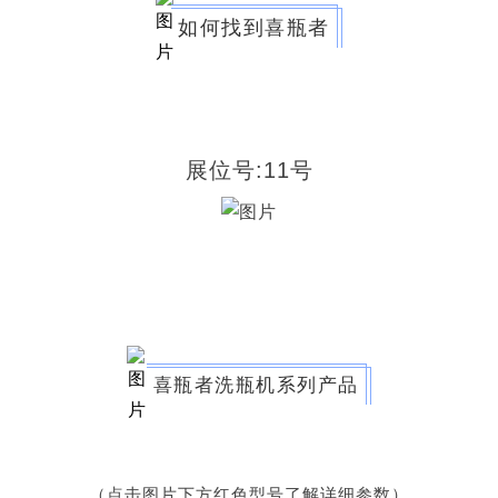
如何找到喜瓶者
展位号:11号
urora-F3L极智版
Aurora-F3L经典版
Aurora-F2
实验室洗瓶机
实验室洗瓶机
瓶机
喜瓶者洗瓶机系列产品
（点击图片下方红色型号了解详细参数）