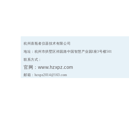
清洗剂
杭州喜瓶者仪器技术有限公司
地址：
杭州市拱墅区祥园路中国智慧产业园I座3号楼501
联系方式：
官网：www.hzxpz.com
XPZ10碱性清洗剂
XPZ30温和碱性清
邮箱：hzxpz2014@163.com
洗剂
纽克渤尔ANM酸性
纽克渤尔ALL强效
清洗剂
碱性清洗剂