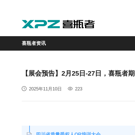
喜瓶者资讯
【展会预告】2月25日-27日，喜瓶
实验室
GMP制药
实验动物
医疗
自动化
2025年11月10日
223
M系列
GMP系列
LA系列
医疗专用
自动化清洗工作站
四川省质量受权人QP培训大会