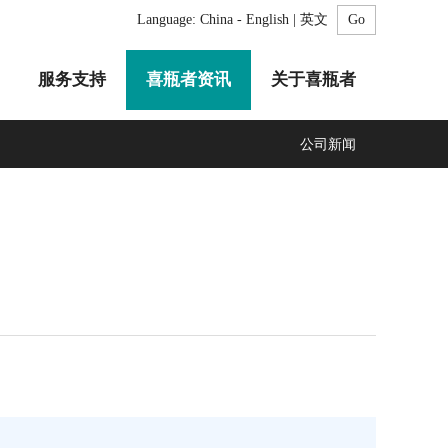
Language:
China - English | 英文
服务支持
喜瓶者资讯
关于喜瓶者
公司新闻
A系列
F系列
R系列
C系列
自动化清洗工作站
GMP系列
医疗专用
LA系列
清洗剂