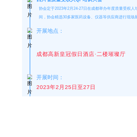
协会定于2023年2月24-27日在成都举办年度质量
SQ1000自动化清洗
DNA器具专用清洗
Moment-3/F3极智
LA-A1饮水瓶清洗
GMP-400清洗机
DNA器具专用清洗
Moment-3/F3经典
LA-B1动物笼盒清
GMP-600清洗机
间，协会精选30多家医药设备、仪器等供应商进行现场
消毒机Glory-A/FA
版实验室洗瓶机
工作站
机
版实验室洗瓶机
消毒机Moment-
洗机
开展地点：
A/FA
G系列
成都高新皇冠假日酒店·二楼璀璨厅
GMP-2000清洗机
GMP-2500清洗机
开展时间：
2023年2月25日至27日
Glory-3/F3极智版全
Glory-3/F3经典版全
G
自动洗瓶机
自动洗瓶机
A系列