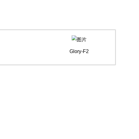
制药专
Flash-F2Plus实验
Glory-F2
室洗瓶机
Flash