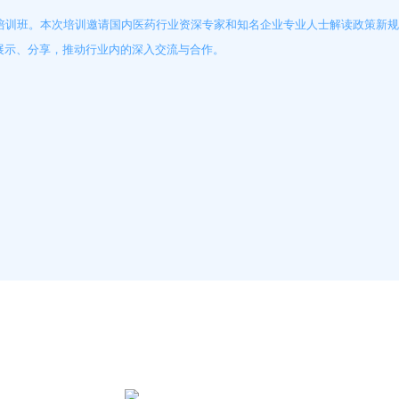
受权人培训班。本次培训邀请国内医药行业资深专家和知名企业专业人士解读政策
Moment-2/F2实验
GMP-800清洗机
GMP-1000清洗机
GMP-1200
展示、分享，推动行业内的深入交流与合作。
室洗瓶机
lory-2/F2实验室洗
瓶机