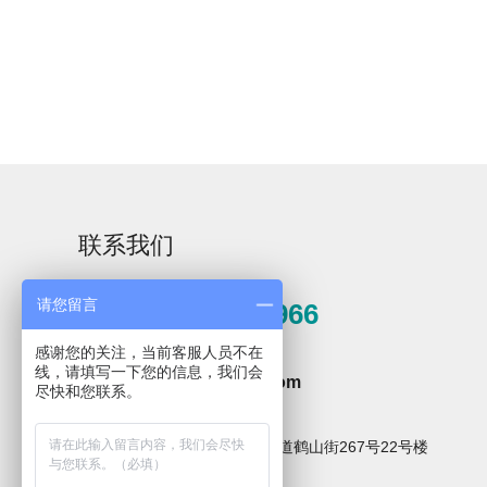
手工速效型碱性清
洗剂ML Detergent
联系我们
请您留言
0571-81389966
感谢您的关注，当前客服人员不在
邮箱
线，请填写一下您的信息，我们会
hzxpz2014@163.com
尽快和您联系。
地址
杭州市临安区青山湖街道鹤山街267号22号楼