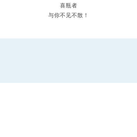
喜瓶者
与你不见不散！
XPZ50多效碱性清
XPZ20酸性清洗剂
XPZ50SG手
洗剂
清洗剂
纽克渤尔ANQ酸性
高效碱性清洗剂AL
酸性中和剂A
中和剂
Detergent
Neutralize