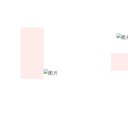
Rising-F3大型器皿
大型器皿器具器械
器具器械清洗系统
清洗系统Rising-F3
Plus
C系列
全自动洗瓶机Capt
系列