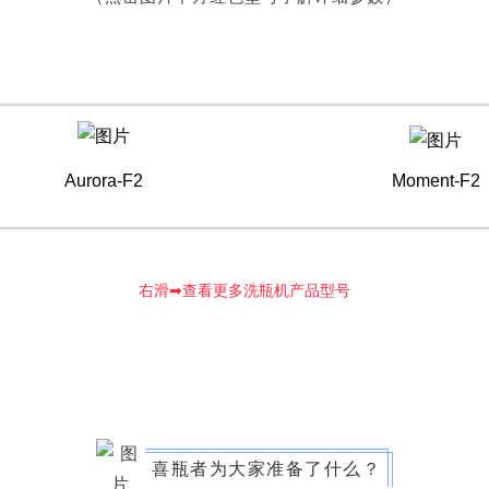
lash-3/F3Plus极
Flash-3/F3Plus经
Flash-2/F2
Aurora-F2
Moment-F2
智版全自动洗瓶机
典版全自动洗瓶机
用清洗机
右滑➡查看更多洗瓶机产品型号
喜瓶者为大家准备了什么？