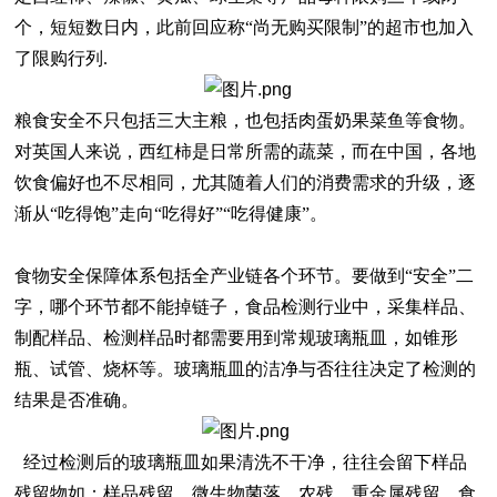
个，短短数日内，此前回应称
“尚无购买限制”的超市也加入
了限购行列.
粮食安全不只包括三大主粮，也包括肉蛋奶果菜鱼等食物。
对英国人来说，西红柿是日常所需的蔬菜，而在中国，各地
饮食偏好也不尽相同，尤其随着人们的消费需求
的升级，逐
渐
从
“吃得饱”
走
向
“吃得好”“吃得健康”
。
食物安全保障体系包括全产业链各个环节。要做到
“安全”二
字，哪个环节都不能掉链子
，
食品检测行业中，采集样品、
制配样品、检测样品时都需要用到常规玻璃瓶皿，如锥形
瓶、试管、烧杯等。玻璃瓶皿的洁净与否往往决定了检测的
结果是否准确。
经过检测后的玻璃瓶皿
如果清洗不干净，往往会留下样品
残留物如：样品残留、微生物菌落、农残、重金属残留、食