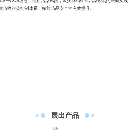
录一CCS理念，剖析污染风险，聚焦制药企业污染控制的法规实践
建药物污染控制体系，赋能药品安全性有效提升。
Moment-2/F2实验
GMP-800清洗机
GMP-1000清洗机
GMP-1200
室洗瓶机
lory-2/F2实验室洗
瓶机
展出产品