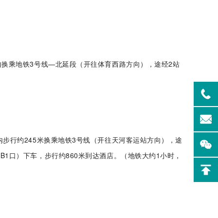
内换乘地铁3号线—北延段（开往体育西路方向），途经2站
制药专
Flash-F2Plus实验
）
室洗瓶机
内步行约245米换乘地铁3号线（开往天河客运站方向），途
B1口）下车，步行约860米到达酒店。（地铁大约1小时，