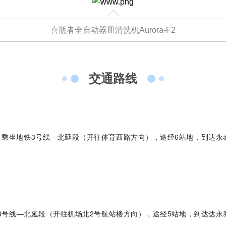
喜瓶者全自动器皿清洗机Aurora-F2
交通路线
urora-F3L极智版
Aurora-F3L经典版
Aurora-F2
实验室洗瓶机
实验室洗瓶机
瓶机
，乘坐地铁3号线—北延段（开往体育西路方向），途经6站地，到达永泰
）
铁3号线—北延段（开往机场北2号航站楼方向），途经5站地，到达达永