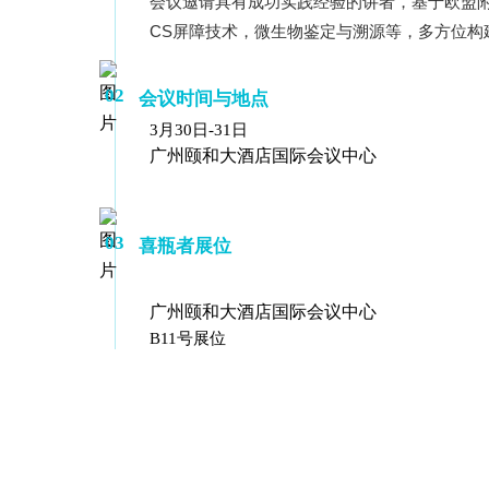
会议邀请具有成功实践经验的讲者，基于欧盟附
CS屏障技术，微生物鉴定与溯源等，多方位构
SQ1000自动化清洗
DNA器具专用清洗
Moment-3/F3极智
LA-A1饮水瓶清洗
GMP-400清洗机
DNA器具专用清洗
Moment-3/F3经典
LA-B1动物笼盒清
GMP-600清洗机
消毒机Glory-A/FA
版实验室洗瓶机
工作站
机
版实验室洗瓶机
消毒机Moment-
洗机
02
会议时间与地点
A/FA
3月30日-31日
广
州颐
和大酒店国际会议中心
G系列
GMP-2000清洗机
GMP-2500清洗机
03
喜瓶者展位
广州颐和大酒店国际会议中心
B11号展位
Glory-3/F3极智版全
Glory-3/F3经典版全
G
自动洗瓶机
自动洗瓶机
A系列