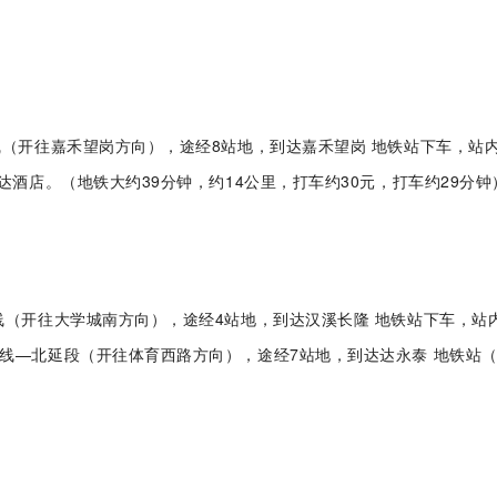
）
号线（开往嘉禾望岗方向），途经8站地，到达嘉禾望岗 地铁站下车，站
lash-3/F3Plus极
Flash-3/F3Plus经
Flash-2/F2
达酒店。（地铁大约39分钟，约14公里，打车约30元，打车约29分钟
智版全自动洗瓶机
典版全自动洗瓶机
用清洗机
线（开往大学城南方向），途经4站地，到达汉溪长隆 地铁站下车，站
线—北延段（开往体育西路方向），途经7站地，到达达永泰 地铁站（