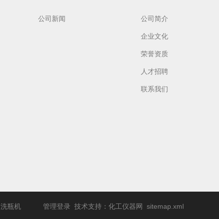
公司新闻
公司简介
企业文化
荣誉资质
人才招聘
联系我们
工碱性
纽克渤尔ALM碱性
清洗剂
NL
强效碱性清洗剂AK
动洗瓶机
管理登录
技术支持：
化工仪器网
sitemap.xml
r
Detergent