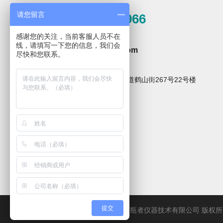
请您留言
0571-81389966
清洗剂
感谢您的关注，当前客服人员不在
邮箱
线，请填写一下您的信息，我们会
hzxpz2014@163.com
尽快和您联系。
地址
杭州市临安区青山湖街道鹤山街267号22号楼
关注微信公众号
XPZ10碱性清洗剂
XPZ30温和碱性清
洗剂
提交
纽克渤尔ANM酸性
纽克渤尔ALL强效
COPYRIGHT © 2025年杭州喜瓶者仪器技术有限公司 版权
清洗剂
碱性清洗剂