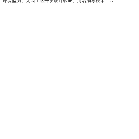
、环境监测、无菌工艺开发设计验证、清洁消毒技术，C
清洗机
GMP-1500清洗机