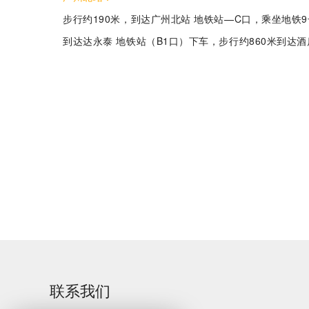
步行约190米，到达广州北站 地铁站—C口，乘坐地
到达达永泰 地铁站（B1口）下车，步行约860米到达酒
Rising-F3大型器皿
大型器皿器具器械
器具器械清洗系统
清洗系统Rising-F3
Plus
C系列
联系我们
全自动洗瓶机Capt
系列