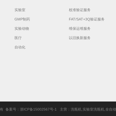
实验室
校准验证服务
GMP制药
FAT/SAT+3Q验证服务
实验动物
维保运维服务
医疗
以旧换新服务
自动化
XPZ50多效碱性清
XPZ20酸性清洗剂
XPZ50SG手
洗剂
清洗剂
纽克渤尔ANQ酸性
高效碱性清洗剂AL
酸性中和剂A
所有 备案号：
浙ICP备15002567号-1
主营：洗瓶机,实验室洗瓶机,全自
中和剂
Detergent
Neutralize