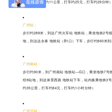
大约26分钟，约11公里，打车约25元，打车约29分钟
广州站：
步行约288米，到达广州火车站 地铁站，乘坐地铁2
Flash-3/F3极智版
Flash-3/F3经典版
F
地，到达达永泰 地铁站（B1口）下车，步行约860米到
全自动洗瓶机
全自动洗瓶机
广州南站：
步行约90米，到广州南站 地铁站—G口，乘坐地铁7号
经8站地，到达体育西路 地铁站下车，站内换乘地铁3号
Flash-2/F2实验室
海洋环境专用清洗
约35公里，打车约84元，打车约1小时分钟）
全自动洗瓶机
机
R系列
广州北站：