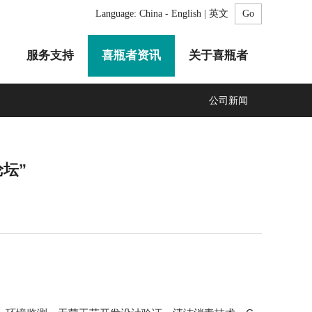
Language:
China - English | 英文
服务支持
喜瓶者资讯
关于喜瓶者
公司新闻
坛”
A系列
F系列
R系列
C系列
自动化清洗工作站
GMP系列
医疗专用
LA系列
清洗剂