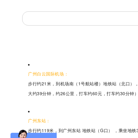
Aurora-3/F3极智版
Aurora-3/F3经典版
A
实验室洗瓶机
实验室洗瓶机
广州白云国际机场：
步行约21米，到机场南（1号航站楼）地铁站（北口）
大约39分钟，约26公里，打车约60元，打车约30分钟
Aurora-2实验室洗
石油化工专用清洗
瓶机
机
广州东站：
F系列
步行约119米，到广州东站 地铁站（G口） ，乘坐地