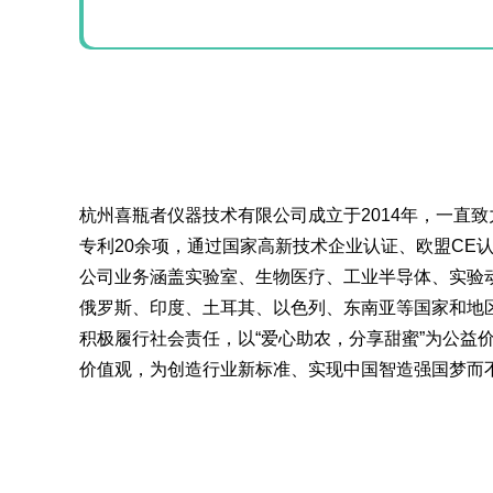
Rising-F3大型器皿
大型器皿器具器械
器具器械清洗系统
清洗系统Rising-F3
杭州喜瓶者仪器技术有限公司成立于2014年，一直
Plus
专利20余项，通过国家高新技术企业认证、欧盟CE认
C系列
公司业务涵盖实验室、生物医疗、工业半导体、实验
俄罗斯、印度、土耳其、以色列、东南亚等国家和地
积极履行社会责任，以“爱心助农，分享甜蜜”为公益
价值观，为创造行业新标准、实现中国智造强国梦而不
全自动洗瓶机Capt
系列