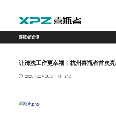
喜瓶者资讯
让清洗工作更幸福丨杭州喜瓶者首次亮相广州
实验室
GMP制药
实验动物
医疗
自动化
2025年11月10日
243
M系列
GMP系列
LA系列
医疗专用
自动化清洗工作站