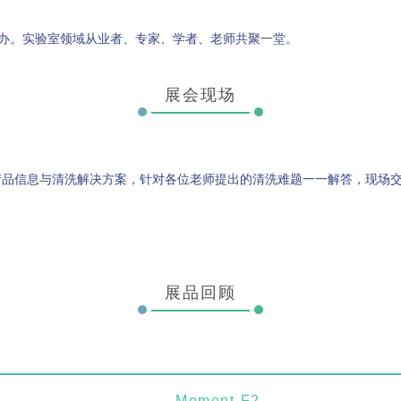
广州成功举办。实验室领域从业者、专家、学者、老师共聚一堂。
Moment-2/F2实验
GMP-800清洗机
GMP-1000清洗机
GMP-1200
室洗瓶机
展会现场
产品信息与清洗解决方
案，针对各位
老师提出的清洗难题一一解答，现场
展品回顾
lory-2/F2实验室洗
瓶机
Moment-F2