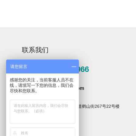
清洗剂
联系我们
请您留言
0571-81389966
XPZ10碱性清洗剂
XPZ30温和碱性清
感谢您的关注，当前客服人员不在
邮箱
洗剂
线，请填写一下您的信息，我们会
hzxpz2014@163.com
尽快和您联系。
地址
杭州市临安区青山湖街道鹤山街267号22号楼
关注微信公众号
纽克渤尔ANM酸性
纽克渤尔ALL强效
清洗剂
碱性清洗剂