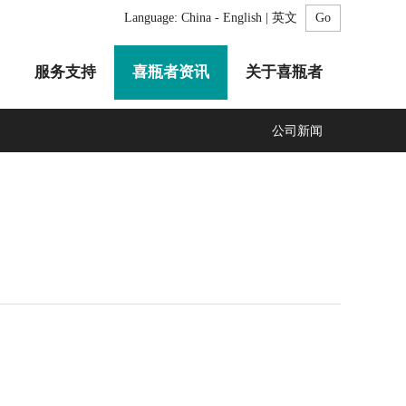
Language:
China - English | 英文
服务支持
喜瓶者资讯
关于喜瓶者
公司新闻
A系列
F系列
R系列
C系列
自动化清洗工作站
GMP系列
医疗专用
LA系列
清洗剂