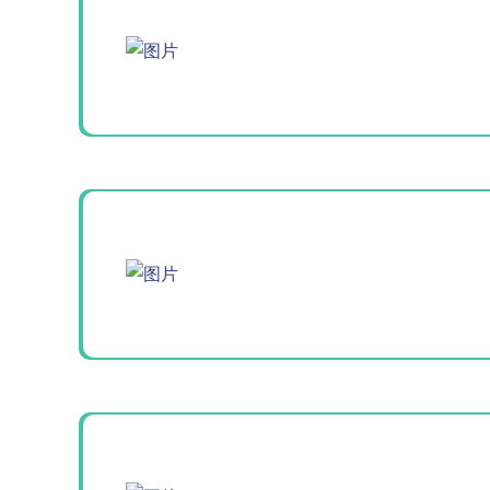
Aurora-3/F3极智版
Aurora-3/F3经典版
A
实验室洗瓶机
实验室洗瓶机
Aurora-2实验室洗
石油化工专用清洗
瓶机
机
F系列