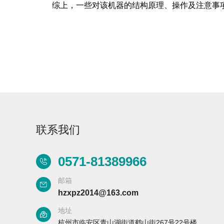
综上，一些对该机器的结构原理、操作及注意事项
Aurora-3/F3极智版
Aurora-3/F3经典版
A
实验室洗瓶机
实验室洗瓶机
联系我们
0571-81389966
Aurora-2实验室洗
石油化工专用清洗
瓶机
机
邮箱
hzxpz2014@163.com
F系列
地址
杭州市临安区青山湖街道鹤山街267号22号楼