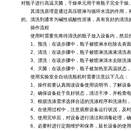
对瓶子进行高温灭菌，干燥单元用于将瓶子完全干燥
其清洗原理是通过高压喷淋与循环水流的作用，将
SQ1000自动化清洗
DNA器具专用清洗
Moment-3/F3极智
LA-A1饮水瓶清洗
GMP-400清洗机
DNA器具专用清洗
Moment-3/F3经典
LA-B1动物笼盒清
GMP-600清洗机
的。清洗剂通常为碱性或酸性溶液，具有良好的清洗
消毒机Glory-A/FA
版实验室洗瓶机
工作站
机
版实验室洗瓶机
消毒机Moment-
洗机
操作流程
A/FA
使用时需要先将待清洗的瓶子放入设备内，然后按
G系列
1、预洗：在该步骤中，瓶子被喷淋水柱除去表面
2、清洗：在该步骤中，瓶子被喷淋洗涤液清洗表
3、漂洗：在该步骤中，瓶子被喷淋清水去除洗涤
GMP-2000清洗机
GMP-2500清洗机
4、灭菌：在该步骤中，瓶子被加热至高温状态，
使用实验室全自动洗瓶机时需要注意以下几点：
1、操作前要认真阅读设备使用说明书，了解设备
2、确保设备处于良好状态，清洁干净，并检查电
Glory-3/F3极智版全
Glory-3/F3经典版全
G
3、根据洗涤需求选择合适的洗涤程序和洗涤剂，
自动洗瓶机
自动洗瓶机
4、在使用过程中，注意观察设备运行状况，及时
5、使用完毕后，对设备进行清洁和消毒处理，确
A系列
6、必要时进行定期维护和保养，延长设备的使用