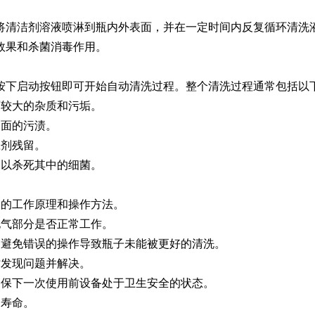
。
清洁剂溶液喷淋到瓶内外表面，并在一定时间内反复循环清洗液
Moment-2/F2实验
GMP-800清洗机
GMP-1000清洗机
GMP-1200
效果和杀菌消毒作用。
室洗瓶机
下启动按钮即可开始自动清洗过程。整个清洗过程通常包括以
较大的杂质和污垢。
面的污渍。
剂残留。
以杀死其中的细菌。
的工作原理和操作方法。
气部分是否正常工作。
lory-2/F2实验室洗
避免错误的操作导致瓶子未能被更好的清洗。
瓶机
发现问题并解决。
保下一次使用前设备处于卫生安全的状态。
寿命。