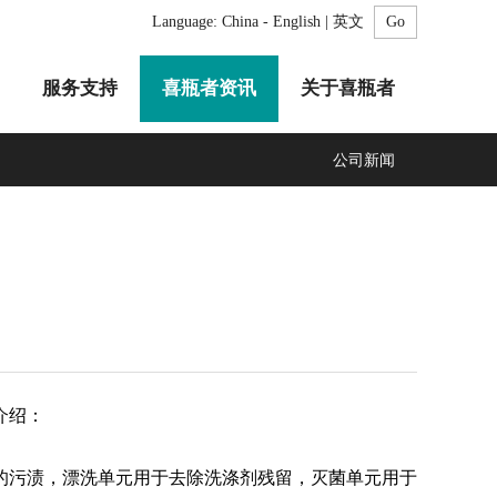
Language:
China - English | 英文
服务支持
喜瓶者资讯
关于喜瓶者
公司新闻
A系列
F系列
R系列
C系列
自动化清洗工作站
GMP系列
医疗专用
LA系列
清洗剂
介绍：
污渍，漂洗单元用于去除洗涤剂残留，灭菌单元用于