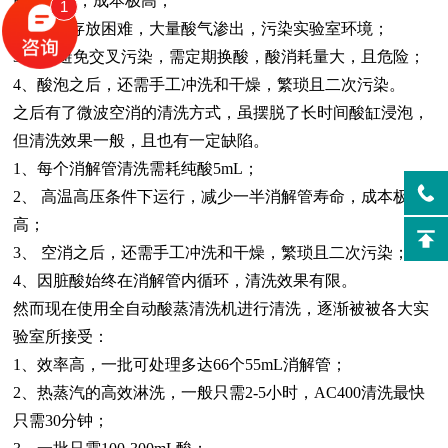
解管周转，成本极高；
1
2、酸缸存放困难，大量酸气渗出，污染实验室环境；
3、 为避免交叉污染，需定期换酸，酸消耗量大，且危险；
4、酸泡之后，还需手工冲洗和干燥，繁琐且二次污染。
之后有了微波空消的清洗方式，虽摆脱了长时间酸缸浸泡，
但清洗效果一般，且也有一定缺陷。
1、
每个消解管清洗需耗纯酸
5mL；
2、
高温高压条件下运行，减少一半消解管寿命，成本极
高；
3、
空消之后，还需手工冲洗和干燥，繁琐且二次污染；
4、
因脏酸始终在消解管内循环，清洗效果有限。
然而现在使用全自动酸蒸清洗机进行清洗，逐渐被被各大实
验室所接受：
1、
效率高，一批可处理多达
66个55mL消解管；
2、
热蒸汽的高效淋洗，一般只需
2-5小时，AC400清洗最快
只需30分钟；