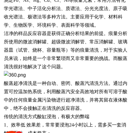
测定
Pb、As、Hg、Cd、Cr、Ni等痕量元素，
常用方法
有化
学光谱法、中子活化分析法、质谱法、分光光度法、原子吸
收光谱法、极谱法等多种方法。主要应用于化学、材料科
学、生物医学、环境科学、表面科学等领域。
洁净的样品反应容器是获得正确分析结果的前提。痕量分析
所使用的微波消解罐、超级微波消解管、常压消解罐、玻璃
器皿（试管、烧杯、容量瓶等）等的痕量清洗，对于实验人
员来说，始终是一个非常繁琐而又非常重要的挑战。而酸蒸
清洗很好地解决了这个问题。
酸蒸超净清洗是一种自动、密闭、酸蒸汽清洗方法。通过内
置可控温加热系统，利用酸蒸汽安全高效地对所有可溶于酸
中的任何痕量金属污染物进行超净清洗，并将其留在液体酸
中，绝不会接触正在清洗的反应容器。
传统的清洗方式酸缸浸泡，有极大的弊端
1、效率低 效果差，常常要浸泡24小时以上，需多买一套消