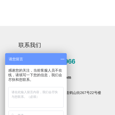
Aurora-3/F3极智版
Aurora-3/F3经典版
A
联系我们
实验室洗瓶机
实验室洗瓶机
请您留言
0571-81389966
感谢您的关注，当前客服人员不在
邮箱
线，请填写一下您的信息，我们会
hzxpz2014@163.com
尽快和您联系。
Aurora-2实验室洗
石油化工专用清洗
地址
瓶机
机
杭州市临安区青山湖街道鹤山街267号22号楼
关注微信公众号
F系列