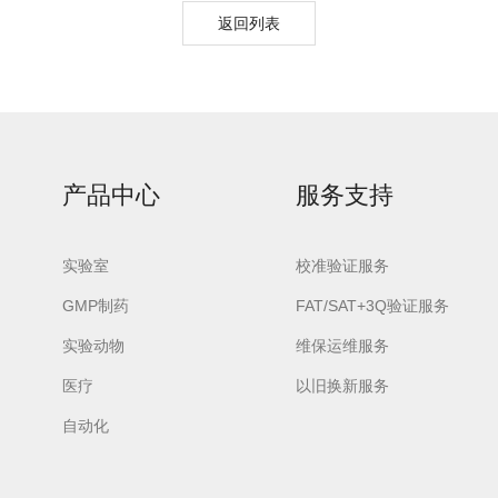
返回列表
urora-F3L极智版
Aurora-F3L经典版
Aurora-F2
产品中心
服务支持
实验室洗瓶机
实验室洗瓶机
瓶机
实验室
校准验证服务
GMP制药
FAT/SAT+3Q验证服务
实验动物
维保运维服务
医疗
以旧换新服务
自动化