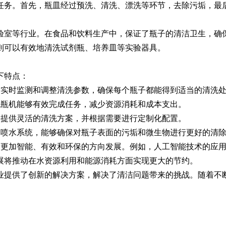
务。首先，瓶皿经过预洗、清洗、漂洗等环节，去除污垢，最
Moment-2/F2实验
GMP-800清洗机
GMP-1000清洗机
GMP-1200
室等行业。在食品和饮料生产中，保证了瓶子的清洁卫生，确保
室洗瓶机
则可以有效地清洗试剂瓶、培养皿等实验器具。
下特点：
实时监测和调整清洗参数，确保每个瓶子都能得到适当的清洗
瓶机能够有效完成任务，减少资源消耗和成本支出。
提供灵活的清洗方案，并根据需要进行定制化配置。
喷水系统，能够确保对瓶子表面的污垢和微生物进行更好的清
加智能、有效和环保的方向发展。例如，人工智能技术的应用
展将推动在水资源利用和能源消耗方面实现更大的节约。
lory-2/F2实验室洗
提供了创新的解决方案，解决了清洁问题带来的挑战。随着不断
瓶机