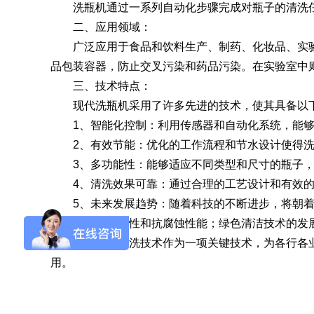
洗瓶机通过一系列自动化步骤完成对瓶子的清洗任
二、应用领域：
SQ1000自动化清洗
DNA器具专用清洗
Moment-3/F3极智
LA-A1饮水瓶清洗
GMP-400清洗机
DNA器具专用清洗
Moment-3/F3经典
LA-B1动物笼盒清
GMP-600清洗机
广泛应用于食品和饮料生产、制药、化妆品、实验
消毒机Glory-A/FA
版实验室洗瓶机
工作站
机
版实验室洗瓶机
消毒机Moment-
洗机
品包装容器，防止交叉污染和药品污染。在实验室中
A/FA
三、技术特点：
G系列
现代洗瓶机采用了许多先进的技术，使其具备以
1、智能化控制：利用传感器和自动化系统，能够
2、有效节能：优化的工作流程和节水设计使得洗
GMP-2000清洗机
GMP-2500清洗机
3、多功能性：能够适应不同类型和尺寸的瓶子，
4、清洗效果可靠：通过合理的工艺设计和有效的
5、未来发展趋势：随着科技的不断进步，将朝着更
将增强洗其耐用性和抗腐蚀性能；绿色清洁技术的发
Glory-3/F3极智版全
Glory-3/F3经典版全
G
洗瓶机的清洗技术作为一项关键技术，为各行各业
自动洗瓶机
自动洗瓶机
用。
A系列