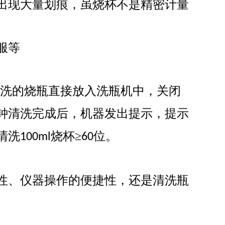
出现大量划痕，虽烧杯不是精密计量
服等
实验室洗
Aurora-F2Plus实验
洗的烧瓶直接放入洗瓶机中，关闭
室洗瓶机
钟清洗完成后，机器发出提示，提示
清洗
烧杯≥
位。
100ml
60
性、仪器操作的便捷性，还是清洗瓶