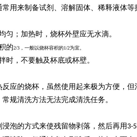
通常用来制备试剂、溶解固体、稀释液体等
Moment-2/F2实验
GMP-800清洗机
GMP-1000清洗机
GMP-1200
室洗瓶机
热均匀；加热时，烧杯外壁应无水滴。
积的
2/3，一般以烧杯容积的1/2为宜。
搅拌时，不要触及杯底或杯壁。
热反应的烧杯，虽然使用起来极为方便，但
，常规清洗方法无法完成清洗任务。
lory-2/F2实验室洗
瓶机
剂浸泡的方式来使残留物剥落，然后再用
3-5