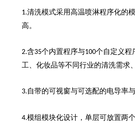
清洗模式采用高温喷淋程序化的
1.
高。
Flash-3/F3极智版
Flash-3/F3经典版
F
含
个内置程序与
个自定义程
2.
35
100
全自动洗瓶机
全自动洗瓶机
工、化妆品等不同行业的清洗需求
自带的可视窗与可选配的电导率
3.
Flash-2/F2实验室
海洋环境专用清洗
全自动洗瓶机
机
模组模块化设计，单层可放置两
4.
R系列