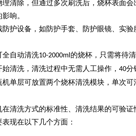
物理清除，但通过多次刷洗后，烧杯表面会
的影响。
戴防护设备，如防护手套、防护眼镜、实验
urora-F3L极智版
Aurora-F3L经典版
Aurora-F2
可全自动清洗
的烧杯，只需将待清
实验室洗瓶机
10-2000ml
实验室洗瓶机
瓶机
开始清洗，清洗过程中无需人工操作，
分
40
瓶机单层可放置两个烧杯清洗模块，单次可
机在清洗方式的标准性、清洗结果的可验证
要表现在以下几个方面：