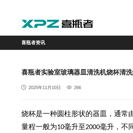
喜瓶者资讯
喜瓶者实验室玻璃器皿清洗机烧杯清洗
实验室
GMP制药
实验动物
医疗
自动化
2025年11月10日
266
M系列
GMP系列
LA系列
医疗专用
自动化清洗工作站
烧杯是一种圆柱形状的器皿，通常
量程一般为
毫升至
毫升，不
10
2000