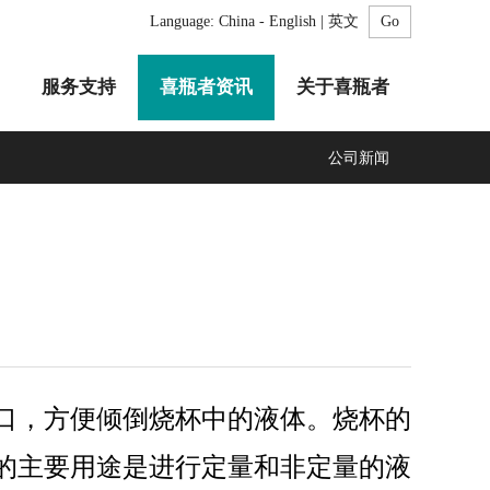
Language:
China - English | 英文
服务支持
喜瓶者资讯
关于喜瓶者
公司新闻
A系列
F系列
R系列
C系列
自动化清洗工作站
GMP系列
医疗专用
LA系列
清洗剂
口，
方便倾倒烧杯中的液体。烧杯的
的主要用途是进行定量和非定量的液