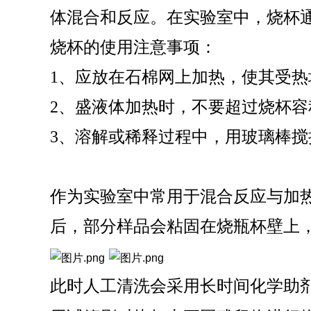
体混合和反应。在实验室中，烧杯
SQ1000自动化清洗
DNA器具专用清洗
Moment-3/F3极智
LA-A1饮水瓶清洗
GMP-400清洗机
DNA器具专用清洗
Moment-3/F3经典
LA-B1动物笼盒清
GMP-600清洗机
烧杯的使用注意事项：
消毒机Glory-A/FA
版实验室洗瓶机
工作站
机
版实验室洗瓶机
消毒机Moment-
洗机
A/FA
1、应放在石棉网上加热，使其受
G系列
2、盛液体加热时，不要超过烧杯容
3、溶解或稀释过程中，用玻璃棒
GMP-2000清洗机
GMP-2500清洗机
作为实验室中常用于混合反应与加
后，部分样品会粘固在烧瓶杯壁上
Glory-3/F3极智版全
Glory-3/F3经典版全
G
自动洗瓶机
自动洗瓶机
此时人工清洗会采用长时间化学助
A系列