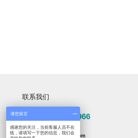
Rising-F3大型器皿
大型器皿器具器械
器具器械清洗系统
清洗系统Rising-F3
Plus
C系列
联系我们
请您留言
0571-81389966
感谢您的关注，当前客服人员不在
邮箱
全自动洗瓶机Capt
线，请填写一下您的信息，我们会
hzxpz2014@163.com
系列