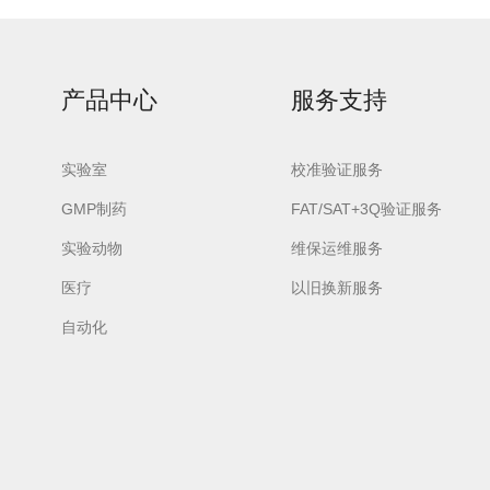
产品中心
服务支持
urora-F3L极智版
实验室
Aurora-F3L经典版
校准验证服务
Aurora-F2
实验室洗瓶机
实验室洗瓶机
瓶机
GMP制药
FAT/SAT+3Q验证服务
实验动物
维保运维服务
医疗
以旧换新服务
自动化