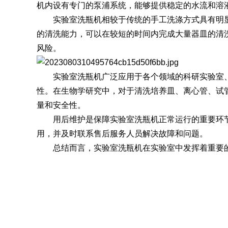
机内设有专门的泵浦系统，能够提供稳定的水流和溶
实验室洗瓶机相较于传统的手工洗涤方式具有明显
SQ1000自动化清洗
DNA器具专用清洗
Moment-3/F3极智
LA-A1饮水瓶清洗
GMP-400清洗机
DNA器具专用清洗
Moment-3/F3经典
LA-B1动物笼盒清
GMP-600清洗机
的清洗能力，可以在较短的时间内完成大量器皿的清
消毒机Glory-A/FA
版实验室洗瓶机
工作站
机
版实验室洗瓶机
消毒机Moment-
洗机
风险。
A/FA
G系列
实验室洗瓶机广泛应用于各个领域的科研实验室、
性。在生物学研究中，对于清洗培养皿、离心管、试
量和安全性。
GMP-2000清洗机
GMP-2500清洗机
用后维护是保障实验室洗瓶机正常运行的重要环节
用，并及时联系售后服务人员解决故障和问题。
总结而言，实验室洗瓶机在实验室中发挥着重要的
Glory-3/F3极智版全
Glory-3/F3经典版全
G
自动洗瓶机
自动洗瓶机
A系列