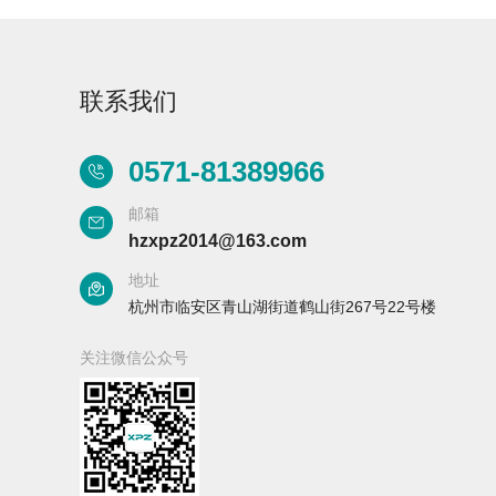
联系我们
0571-81389966
Aurora-3/F3极智版
Aurora-3/F3经典版
A
实验室洗瓶机
实验室洗瓶机
邮箱
hzxpz2014@163.com
地址
杭州市临安区青山湖街道鹤山街267号22号楼
关注微信公众号
Aurora-2实验室洗
石油化工专用清洗
瓶机
机
F系列