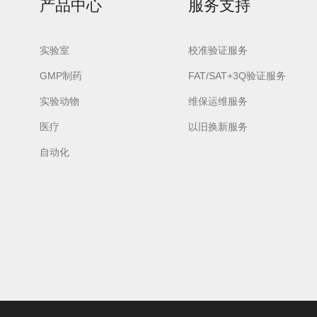
产品中心
服务支持
实验室
校准验证服务
GMP制药
FAT/SAT+3Q验证服务
实验动物
维保运维服务
lash-3/F3Plus极
Flash-3/F3Plus经
Flash-2/F2
智版全自动洗瓶机
典版全自动洗瓶机
用清洗机
医疗
以旧换新服务
自动化