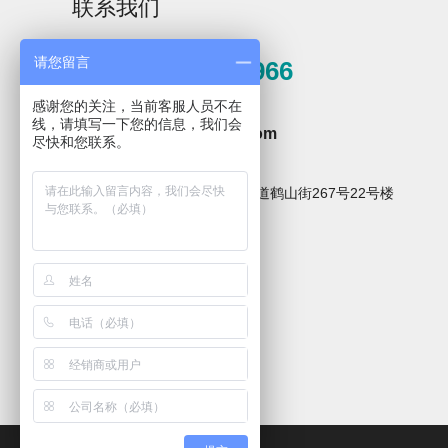
联系我们
请您留言
0571-81389966
感谢您的关注，当前客服人员不在
邮箱
线，请填写一下您的信息，我们会
hzxpz2014@163.com
尽快和您联系。
Flash-3/F3极智版
Flash-3/F3经典版
F
地址
全自动洗瓶机
全自动洗瓶机
杭州市临安区青山湖街道鹤山街267号22号楼
关注微信公众号
Flash-2/F2实验室
海洋环境专用清洗
全自动洗瓶机
机
R系列