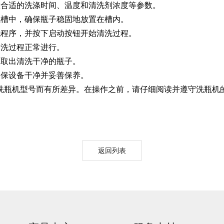
合适的洗涤时间、温度和清洗剂浓度等参数。
槽中，确保瓶子稳固地放置在槽内。
程序，并按下启动按钮开始清洗过程。
洗过程正常进行。
取出清洗干净的瓶子。
保设备干净并妥善保养。
urora-F3L极智版
Aurora-F3L经典版
Aurora-F2
瓶机型号而有所差异。在操作之前，请仔细阅读并遵守洗瓶机
实验室洗瓶机
实验室洗瓶机
瓶机
返回列表