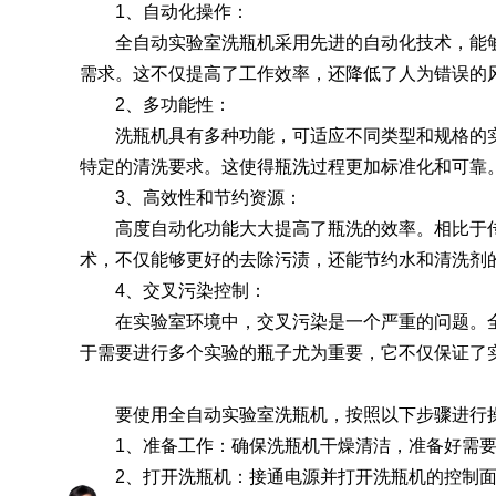
1、自动化操作：
全自动实验室洗瓶机采用先进的自动化技术，能够
SQ1000自动化清洗
DNA器具专用清洗
Moment-3/F3极智
LA-A1饮水瓶清洗
GMP-400清洗机
DNA器具专用清洗
Moment-3/F3经典
LA-B1动物笼盒清
GMP-600清洗机
需求。这不仅提高了工作效率，还降低了人为错误的
消毒机Glory-A/FA
版实验室洗瓶机
工作站
机
版实验室洗瓶机
消毒机Moment-
洗机
2、多功能性：
A/FA
洗瓶机具有多种功能，可适应不同类型和规格的实
G系列
特定的清洗要求。这使得瓶洗过程更加标准化和可靠
3、高效性和节约资源：
高度自动化功能大大提高了瓶洗的效率。相比于传
GMP-2000清洗机
GMP-2500清洗机
术，不仅能够更好的去除污渍，还能节约水和清洗剂
4、交叉污染控制：
在实验室环境中，交叉污染是一个严重的问题。全
于需要进行多个实验的瓶子尤为重要，它不仅保证了
Glory-3/F3极智版全
Glory-3/F3经典版全
G
自动洗瓶机
自动洗瓶机
要使用全自动实验室洗瓶机，按照以下步骤进行
1、准备工作：确保洗瓶机干燥清洁，准备好需要
A系列
2、打开洗瓶机：接通电源并打开洗瓶机的控制面