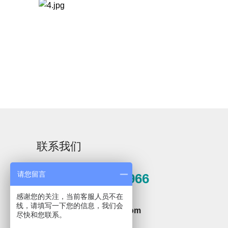
Aurora-3/F3极智版
Aurora-3/F3经典版
A
实验室洗瓶机
实验室洗瓶机
联系我们
Aurora-2实验室洗
石油化工专用清洗
请您留言
0571-81389966
瓶机
机
感谢您的关注，当前客服人员不在
邮箱
线，请填写一下您的信息，我们会
hzxpz2014@163.com
F系列
尽快和您联系。