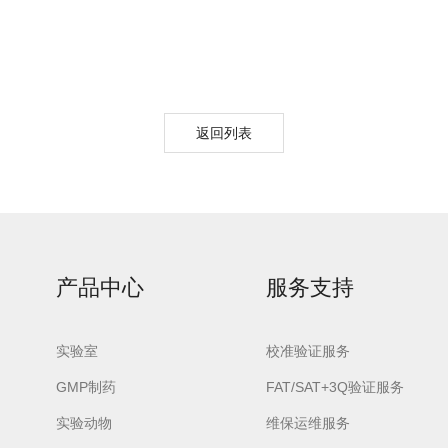
返回列表
urora-F3L极智版
Aurora-F3L经典版
Aurora-F2
实验室洗瓶机
实验室洗瓶机
瓶机
产品中心
服务支持
实验室
校准验证服务
GMP制药
FAT/SAT+3Q验证服务
实验动物
维保运维服务