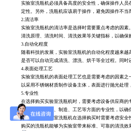
实验室洗瓶机必须具备高度的安全性，确保操作人员
定性。另外，洗瓶机应该易于操作，避免因操作不当
SQ1000自动化清洗
DNA器具专用清洗
Moment-3/F3极智
LA-A1饮水瓶清洗
GMP-400清洗机
DNA器具专用清洗
Moment-3/F3经典
LA-B1动物笼盒清
GMP-600清洗机
2.
清洁率
消毒机Glory-A/FA
版实验室洗瓶机
工作站
机
版实验室洗瓶机
消毒机Moment-
洗机
实验室洗瓶机的清洁率是选择时需要重点考虑的因素
A/FA
清洗原理、清洗时间、清洗效果等关键指标，以确保
G系列
3.
自动化程度
随着科技的发展，实验室洗瓶机的自动化程度越来越
是否可以自动完成清洗、漂洗、烘干等全过程。同时
GMP-2000清洗机
GMP-2500清洗机
4.
表面处理工艺
实验室洗瓶机的表面处理工艺也是需要考虑的因素之
以采用不锈钢材质制作设备主体，表面进行抛光处理
5.
专业性
Glory-3/F3极智版全
Glory-3/F3经典版全
G
在选择购买实验室洗瓶机时，需要考虑设备供应商的
自动洗瓶机
自动洗瓶机
关注设备的设计、制造、工艺等方面的专业性，以确
综上所述，实验室洗瓶机在选择购买时需要考虑安全
A系列
购买的洗瓶机能够为实验室带来标准、可靠的清洗效