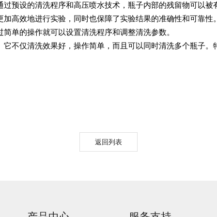
通过预设的清洗程序和高压喷水技术，瓶子内部的残留物可以被
更加高效地进行实验，同时也保障了实验结果的准确性和可靠性
Moment-2/F2实验
GMP-800清洗机
GMP-1000清洗机
GMP-1200
过简单的操作就可以设置清洗程序和调整清洗参数。
室洗瓶机
。它不仅清洗效果好，操作简单，而且可以同时清洗多个瓶子。
返回列表
lory-2/F2实验室洗
瓶机
产品中心
服务支持