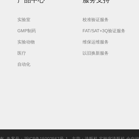
实验室
校准验证服务
GMP制药
FAT/SAT+3Q验证服务
实验动物
维保运维服务
urora-F3L极智版
Aurora-F3L经典版
Aurora-F2
医疗
以旧换新服务
实验室洗瓶机
实验室洗瓶机
瓶机
自动化
所有 备案号：
浙ICP备15002567号-1
主营：洗瓶机,实验室洗瓶机,全自