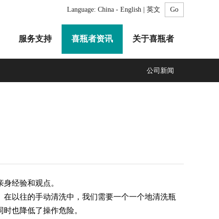
Language:
China - English | 英文
服务支持
喜瓶者资讯
关于喜瓶者
公司新闻
A系列
F系列
R系列
C系列
自动化清洗工作站
GMP系列
医疗专用
LA系列
清洗剂
亲身经验和观点。
。在以往的手动清洗中，我们需要一个一个地清洗瓶
同时也降低了操作危险。