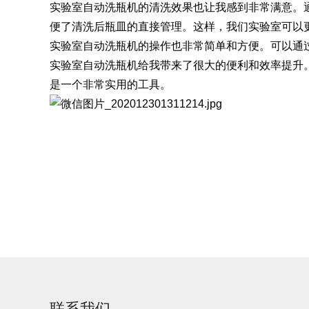
实验室自动洗瓶机的清洗效果也让我感到非常满意。
便了清洗后瓶皿的直接管理。这样，我们实验室可以
SQ1000自动化清洗
DNA器具专用清洗
Moment-3/F3极智
LA-A1饮水瓶清洗
GMP-400清洗机
DNA器具专用清洗
Moment-3/F3经典
LA-B1动物笼盒清
GMP-600清洗机
实验室自动洗瓶机的操作也非常简单和方便。可以通
消毒机Glory-A/FA
版实验室洗瓶机
工作站
机
版实验室洗瓶机
消毒机Moment-
洗机
实验室自动洗瓶机给我带来了很大的便利和效率提升
A/FA
是一个非常实用的工具。
G系列
GMP-2000清洗机
GMP-2500清洗机
Glory-3/F3极智版全
Glory-3/F3经典版全
G
自动洗瓶机
自动洗瓶机
A系列
联系我们