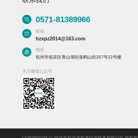
0571-81389966
邮箱
hzxpz2014@163.com
Aurora-3/F3极智版
Aurora-3/F3经典版
A
地址
实验室洗瓶机
实验室洗瓶机
杭州市临安区青山湖街道鹤山街267号22号楼
关注微信公众号
Aurora-2实验室洗
石油化工专用清洗
瓶机
机
F系列
COPYRIGHT © 2025年杭州喜瓶者仪器技术有限公司 版权