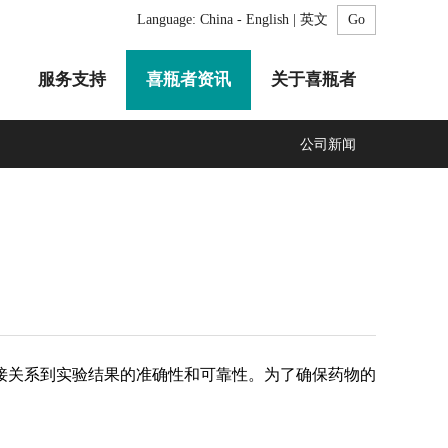
Language:
China - English | 英文
服务支持
喜瓶者资讯
关于喜瓶者
公司新闻
A系列
F系列
R系列
C系列
自动化清洗工作站
GMP系列
医疗专用
LA系列
清洗剂
接关系到实验结果的准确性和可靠性。为了确保药物的