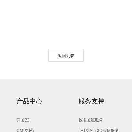
urora-F3L极智版
Aurora-F3L经典版
Aurora-F2
实验室洗瓶机
实验室洗瓶机
瓶机
返回列表
产品中心
服务支持
实验室
校准验证服务
GMP制药
FAT/SAT+3Q验证服务