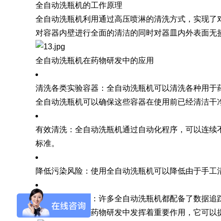
全自动洗瓶机的工作原理
全自动洗瓶机利用通过高压喷淋的清洗方式，实现了
SQ1000自动化清洗
DNA器具专用清洗
Moment-3/F3极智
LA-A1饮水瓶清洗
GMP-400清洗机
DNA器具专用清洗
Moment-3/F3经典
LA-B1动物笼盒清
GMP-600清洗机
对容器内壁进行全面的清洁的同时对器皿内外表面无
消毒机Glory-A/FA
版实验室洗瓶机
工作站
机
版实验室洗瓶机
消毒机Moment-
洗机
A/FA
全自动洗瓶机在药物研发中的应用
G系列
清洗各类实验容器：全自动洗瓶机可以清洗各种用于
全自动洗瓶机可以确保这些容器在使用前已经清洁干
GMP-2000清洗机
GMP-2500清洗机
有效清洗：全自动洗瓶机通过自动化程序，可以连续
标准。
Glory-3/F3极智版全
Glory-3/F3经典版全
G
降低污染风险：使用全自动洗瓶机可以降低由于手工
自动洗瓶机
自动洗瓶机
数据追踪与记录：许多全自动洗瓶机都配备了数据追
A系列
全自动洗瓶机在药物研发中发挥着重要作用，它可以