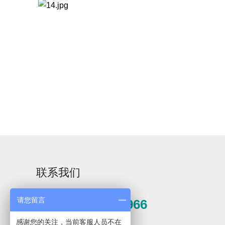
Aurora-3/F3极智版
Aurora-3/F3经典版
A
实验室洗瓶机
实验室洗瓶机
Aurora-2实验室洗
石油化工专用清洗
联系我们
瓶机
机
请您留言
0571-81389966
F系列
感谢您的关注，当前客服人员不在
邮箱