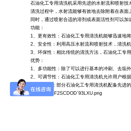
石油化工专用清洗机采用先进的水射流和喷射技术
清洗过程中，水射流能够有效地去除附着在表面上
SQ1000自动化清洗
DNA器具专用清洗
Moment-3/F3极智
LA-A1饮水瓶清洗
GMP-400清洗机
DNA器具专用清洗
Moment-3/F3经典
LA-B1动物笼盒清
GMP-600清洗机
同时，通过喷射合适的溶剂或表面活性剂可以加速
消毒机Glory-A/FA
版实验室洗瓶机
工作站
机
版实验室洗瓶机
消毒机Moment-
洗机
功能：
A/FA
1、更有效性：石油化工专用清洗机能够迅速地将
G系列
2、安全性：利用高压水射流和喷射技术，清洗机
3、环保性：相比传统的清洗方法，石油化工专用
优势：
GMP-2000清洗机
GMP-2500清洗机
1、多功能性：除了可以进行基本的冲刷、去垢外
2、可调节性：石油化工专用清洗机允许用户根据
3、智能化：部分石油化工专用清洗机配备先进的
Glory-3/F3极智版全
Glory-3/F3经典版全
G
自动洗瓶机
自动洗瓶机
A系列