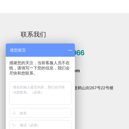
联系我们
Aurora-3/F3极智版
Aurora-3/F3经典版
A
请您留言
0571-81389966
实验室洗瓶机
实验室洗瓶机
感谢您的关注，当前客服人员不在
邮箱
线，请填写一下您的信息，我们会
hzxpz2014@163.com
尽快和您联系。
地址
杭州市临安区青山湖街道鹤山街267号22号楼
Aurora-2实验室洗
石油化工专用清洗
关注微信公众号
瓶机
机
F系列