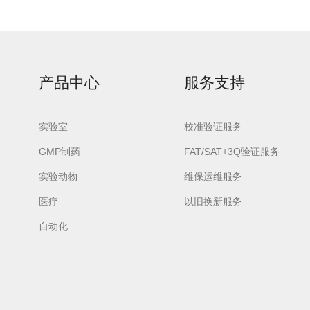
产品中心
服务支持
urora-F3L极智版
Aurora-F3L经典版
Aurora-F2
实验室洗瓶机
实验室洗瓶机
瓶机
实验室
校准验证服务
GMP制药
FAT/SAT+3Q验证服务
实验动物
维保运维服务
医疗
以旧换新服务
自动化