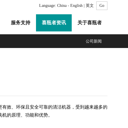
Language:
China - English | 英文
服务支持
喜瓶者资讯
关于喜瓶者
公司新闻
A系列
F系列
R系列
C系列
自动化清洗工作站
GMP系列
医疗专用
LA系列
清洗剂
有效、环保且安全可靠的清洁机器，受到越来越多的
洗机的原理、功能和优势。