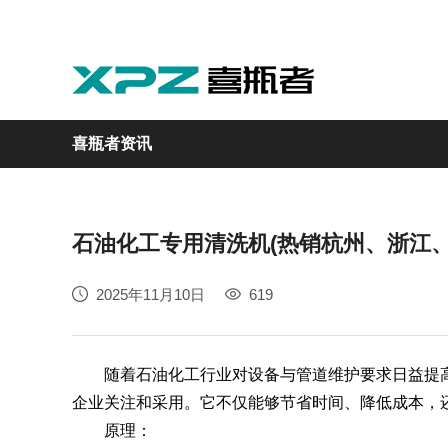
喜瓶者资讯
石油化工专用清洗机(热销杭州、浙江、
实验室
GMP制药
实验动物
医疗
自动化
2025年11月10日
619
M系列
GMP系列
LA系列
医疗专用
自动化清洗工作站
随着石油化工行业对设备与管道维护要求日益提高
企业关注和采用。它不仅能够节省时间、降低成本，
原理：