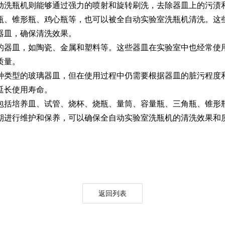
动洗瓶机则能够通过强力的喷射和旋转刷洗，去除器皿上的污渍
瓶、锥形瓶、鸡心瓶等，也可以被全自动实验室洗瓶机清洗。这
Moment-2/F2实验
GMP-800清洗机
GMP-1000清洗机
GMP-1200
器皿，确保清洗效果。
室洗瓶机
的器皿，如陶瓷、金属和塑料等。这些器皿在实验室中也经常使
质量。
种类型的玻璃器皿，但在使用过程中仍需要根据器皿的脏污程度
延长使用寿命。
包括培养皿、试管、烧杯、烧瓶、量筒、容量瓶、三角瓶、锥形
期进行维护和保养，可以确保全自动实验室洗瓶机的清洗效果和
lory-2/F2实验室洗
瓶机
返回列表