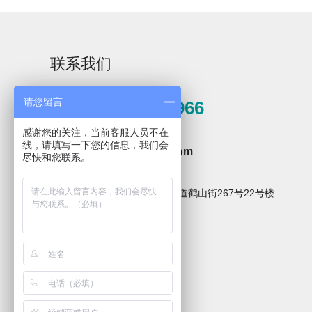
联系我们
请您留言
0571-81389966
Aurora-3/F3极智版
Aurora-3/F3经典版
A
实验室洗瓶机
实验室洗瓶机
感谢您的关注，当前客服人员不在
邮箱
线，请填写一下您的信息，我们会
hzxpz2014@163.com
尽快和您联系。
地址
杭州市临安区青山湖街道鹤山街267号22号楼
关注微信公众号
Aurora-2实验室洗
石油化工专用清洗
瓶机
机
F系列