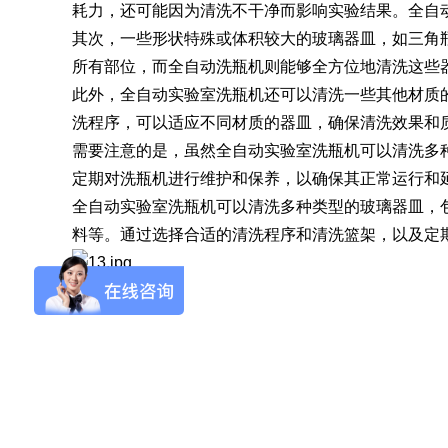
耗力，还可能因为清洗不干净而影响实验结果。全自
其次，一些形状特殊或体积较大的玻璃器皿，如三角
SQ1000自动化清洗
DNA器具专用清洗
Moment-3/F3极智
LA-A1饮水瓶清洗
GMP-400清洗机
DNA器具专用清洗
Moment-3/F3经典
LA-B1动物笼盒清
GMP-600清洗机
所有部位，而全自动洗瓶机则能够全方位地清洗这些
消毒机Glory-A/FA
版实验室洗瓶机
工作站
机
版实验室洗瓶机
消毒机Moment-
洗机
此外，全自动实验室洗瓶机还可以清洗一些其他材质
A/FA
洗程序，可以适应不同材质的器皿，确保清洗效果和
G系列
需要注意的是，虽然全自动实验室洗瓶机可以清洗多
定期对洗瓶机进行维护和保养，以确保其正常运行和
全自动实验室洗瓶机可以清洗多种类型的玻璃器皿，
GMP-2000清洗机
GMP-2500清洗机
料等。通过选择合适的清洗程序和清洗篮架，以及定
Glory-3/F3极智版全
Glory-3/F3经典版全
G
自动洗瓶机
自动洗瓶机
A系列