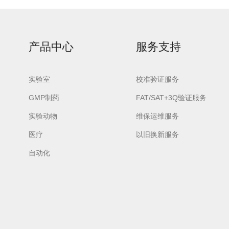
产品中心
服务支持
urora-F3L极智版
实验室
Aurora-F3L经典版
校准验证服务
Aurora-F2
实验室洗瓶机
实验室洗瓶机
瓶机
GMP制药
FAT/SAT+3Q验证服务
实验动物
维保运维服务
医疗
以旧换新服务
自动化