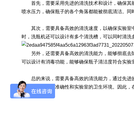
首先，需要采用先进的清洗技术和设计，确保其能
喷水压力，确保瓶子的各个角落都能被彻底清洁。同
SQ1000自动化清洗
DNA器具专用清洗
Moment-3/F3极智
LA-A1饮水瓶清洗
GMP-400清洗机
DNA器具专用清洗
Moment-3/F3经典
LA-B1动物笼盒清
GMP-600清洗机
消毒机Glory-A/FA
版实验室洗瓶机
工作站
机
版实验室洗瓶机
消毒机Moment-
洗机
其次，需要具备高效的清洗速度，以确保实验室中
A/FA
时，洗瓶机还可以设计有多个清洗槽，可以同时清洗
G系列
另外，还需要具备高效的清洗能力，能够彻底去除
可以设计有消毒功能，能够确保瓶子清洁度符合实验
GMP-2000清洗机
GMP-2500清洗机
总的来说，需要具备高效的清洗能力，通过先进的
确保实验结果的准确性和实验室的卫生环境。因此，
Glory-3/F3极智版全
Glory-3/F3经典版全
G
自动洗瓶机
自动洗瓶机
A系列