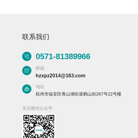
联系我们
Aurora-3/F3极智版
Aurora-3/F3经典版
A
0571-81389966
实验室洗瓶机
实验室洗瓶机
邮箱
hzxpz2014@163.com
地址
杭州市临安区青山湖街道鹤山街267号22号楼
Aurora-2实验室洗
石油化工专用清洗
关注微信公众号
瓶机
机
F系列