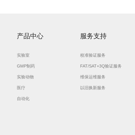
产品中心
服务支持
urora-F3L极智版
Aurora-F3L经典版
Aurora-F2
实验室洗瓶机
实验室洗瓶机
瓶机
实验室
校准验证服务
GMP制药
FAT/SAT+3Q验证服务
实验动物
维保运维服务
医疗
以旧换新服务
自动化