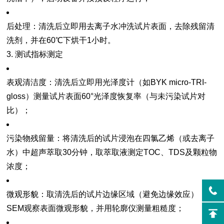
后处理
：清洗后立即用去离子水冲洗试片表面，去除残留清
洗剂，并在60℃下烘干1小时。
3. 测试指标测定
表观清洁度
：清洗后立即用光泽度计（如BYK micro-TRI-
gloss）测量试片表面60°光泽度恢复率（与未污染试片对
比）；
污染物残留量
：将清洗后的试片浸泡在四氯乙烯（或去离子
水）中超声萃取30分钟，取萃取液测定TOC、TDS及颗粒物
浓度；
微观形貌
：取清洗后的试片边缘区域（避免边缘效应），用
SEM观察表面微观形貌，并用轮廓仪测量粗糙度；