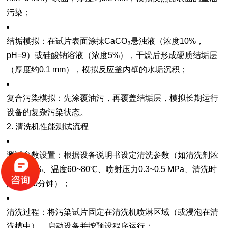
污染；
结垢模拟
：在试片表面涂抹CaCO₃悬浊液（浓度10%，
pH=9）或硅酸钠溶液（浓度5%），干燥后形成硬质结垢层
（厚度约0.1 mm），模拟反应釜内壁的水垢沉积；
复合污染模拟
：先涂覆油污，再覆盖结垢层，模拟长期运行
设备的复杂污染状态。
2. 清洗机性能测试流程
测试参数设置
：根据设备说明书设定清洗参数（如清洗剂浓
度3%~5%、温度60~80℃、喷射压力0.3~0.5 MPa、清洗时
间10~30分钟）；
清洗过程
：将污染试片固定在清洗机喷淋区域（或浸泡在清
洗槽中），启动设备并按预设程序运行；