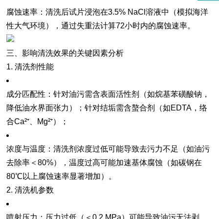
腐蚀速率
：清洗后试片浸泡在3.5% NaCl溶液中（模拟海洋
性大气环境），通过失重法计算72小时内的腐蚀速率。
三、影响清洗效果的关键因素分析
1. 清洗剂性能
成分匹配性
：针对油污需含表面活性剂（如烷基苯磺酸钠，
降低油水界面张力）；针对结垢需含螯合剂（如EDTA，络
合Ca²⁺、Mg²⁺）；
浓度与温度
：清洗剂浓度过低可能导致去污力不足（如油污
去除率＜80%），温度过高可能加速基体腐蚀（如碳钢在
80℃以上腐蚀速率显著增加）。
2. 清洗机参数
喷射压力
：压力过低（＜0.2 MPa）可能导致油污无法剥