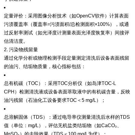
定量评价
：采用图像分析技术（如OpenCV软件）计算表面
污渍覆盖率（覆盖率=污渍面积/总检测面积×100%），或通
过反射率测试（如光泽度计测量表面光泽度恢复率）间接评
估清洁度。
2. 污染物残留量
通过化学分析或物理检测手段定量测定清洗后设备表面残留
的油污、结垢物质量，核心指标包括：
总有机碳（TOC）
：采用TOC分析仪（如岛津TOC-L
CPH）检测清洗液或设备表面萃取液中的有机碳含量，反映
油污残留（石油化工设备要求TOC＜5 mg/L）；
总溶解固体（TDS）
：通过电导率仪测量清洗后水样的TDS
值（单位：mg/L），评估无机盐类结垢物（如CaCO₃、
MgSO₄）的去除效果（TDS＜100 mg/L为优）；