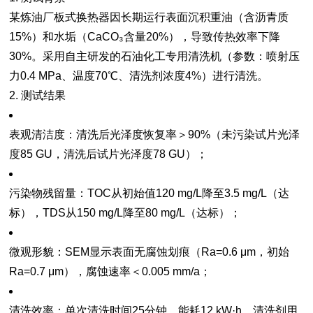
某炼油厂板式换热器因长期运行表面沉积重油（含沥青质
15%）和水垢（CaCO₃含量20%），导致传热效率下降
30%。采用自主研发的石油化工专用清洗机（参数：喷射压
力0.4 MPa、温度70℃、清洗剂浓度4%）进行清洗。
2. 测试结果
表观清洁度
：清洗后光泽度恢复率＞90%（未污染试片光泽
度85 GU，清洗后试片光泽度78 GU）；
污染物残留量
：TOC从初始值120 mg/L降至3.5 mg/L（达
标），TDS从150 mg/L降至80 mg/L（达标）；
微观形貌
：SEM显示表面无腐蚀划痕（Ra=0.6 μm，初始
Ra=0.7 μm），腐蚀速率＜0.005 mm/a；
清洗效率
：单次清洗时间25分钟，能耗12 kW·h，清洗剂用