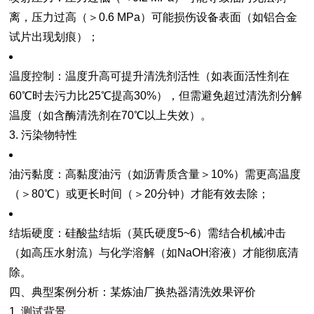
离，压力过高（＞0.6 MPa）可能损伤设备表面（如铝合金
试片出现划痕）；
温度控制
：温度升高可提升清洗剂活性（如表面活性剂在
60℃时去污力比25℃提高30%），但需避免超过清洗剂分解
温度（如含酶清洗剂在70℃以上失效）。
3. 污染物特性
油污黏度
：高黏度油污（如沥青质含量＞10%）需更高温度
（＞80℃）或更长时间（＞20分钟）才能有效去除；
结垢硬度
：硅酸盐结垢（莫氏硬度5~6）需结合机械冲击
（如高压水射流）与化学溶解（如NaOH溶液）才能彻底清
除。
四、典型案例分析：某炼油厂换热器清洗效果评价
1. 测试背景