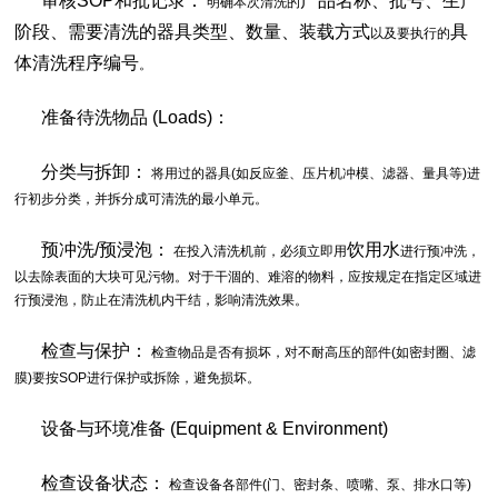
审核SOP和批记录：
产品名称、批号、生产
明确本次清洗的
阶段、需要清洗的器具类型、数量、装载方式
具
以及要执行的
体清洗程序编号
。
准备待洗物品 (Loads)：
分类与拆卸：
将用过的器具(如反应釜、压片机冲模、滤器、量具等)进
行初步分类，并拆分成可清洗的最小单元。
预冲洗/预浸泡：
饮用水
在投入清洗机前，必须立即用
进行预冲洗，
以去除表面的大块可见污物。对于干涸的、难溶的物料，应按规定在指定区域进
行预浸泡，防止在清洗机内干结，影响清洗效果。
检查与保护：
检查物品是否有损坏，对不耐高压的部件(如密封圈、滤
膜)要按SOP进行保护或拆除，避免损坏。
设备与环境准备 (Equipment & Environment)
检查设备状态：
检查设备各部件(门、密封条、喷嘴、泵、排水口等)