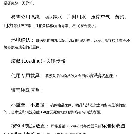
是否完好，无异常。
检查公用系统：
纯水、注射用水、压缩空气、蒸汽、
确认
电力
等供应正常，且相关指标(如电导率、压力)符合要求。
环境确认：
确保操作间(如C级、D级)的温湿度、压差、悬浮粒子数等环
境参数在规定的范围内。
装载 (Loading) - 关键步骤
使用专用载具：
清洗架/篮筐
将预洗后的物品放入专用的
中。
遵守装载原则：
不重叠，不遮挡：
确保物品之间、物品与清洗架之间留有足够的空
间，使水流和清洗液能360度无死角地接触到所有待清洗表面。
按SOP规定放置：
标准装载图
严格遵循SOP中针对每类器具的