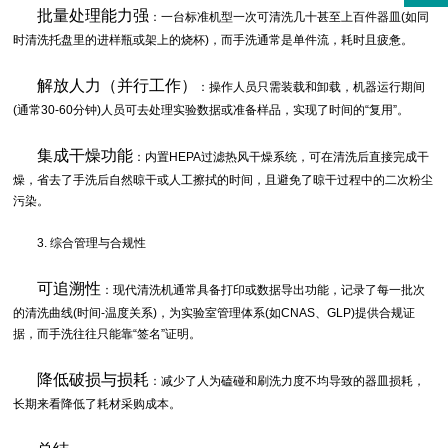
批量处理能力强
：一台标准机型一次可清洗几十甚至上百件器皿(如同
时清洗托盘里的进样瓶或架上的烧杯)，而手洗通常是单件流，耗时且疲惫。
解放人力（并行工作）
：操作人员只需装载和卸载，机器运行期间
(通常30-60分钟)人员可去处理实验数据或准备样品，实现了时间的“复用”。
集成干燥功能
：内置HEPA过滤热风干燥系统，可在清洗后直接完成干
燥，省去了手洗后自然晾干或人工擦拭的时间，且避免了晾干过程中的二次粉尘
污染。
3. 综合管理与合规性
可追溯性
：现代清洗机通常具备打印或数据导出功能，记录了每一批次
的清洗曲线(时间-温度关系)，为实验室管理体系(如CNAS、GLP)提供合规证
据，而手洗往往只能靠“签名”证明。
降低破损与损耗
：减少了人为磕碰和刷洗力度不均导致的器皿损耗，
长期来看降低了耗材采购成本。