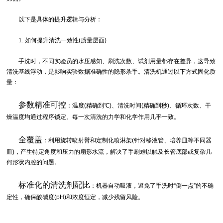
以下是具体的提升逻辑与分析：
1. 如何提升清洗一致性(质量层面)
手洗时，不同实验员的水压感知、刷洗次数、试剂用量都存在差异，这导致
清洗基线浮动，是影响实验数据准确性的隐形杀手。清洗机通过以下方式固化质
量：
参数精准可控
：温度(精确到℃)、清洗时间(精确到秒)、循环次数、干
燥温度均通过程序锁定。每一次清洗的力学和化学作用几乎一致。
全覆盖
：利用旋转喷射臂和定制化喷淋架(针对移液管、培养皿等不同器
皿)，产生特定角度和压力的扇形水流，解决了手刷难以触及长管底部或复杂几
何形状内腔的问题。
标准化的清洗剂配比
：机器自动吸液，避免了手洗时“倒一点”的不确
定性，确保酸碱度(pH)和浓度恒定，减少残留风险。