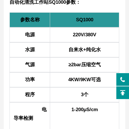
自动化清洗工作站SQ1000参数：
参数名称
SQ1000
电源
220V/380V
水源
自来水+纯化水
气源
≥2bar压缩空气
功率
4KW/9KW可选
程序
3个
电
1-200μS/cm
导率检测