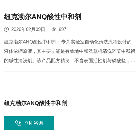
纽克渤尔ANQ酸性中和剂
2026年02月09日
897
纽克渤尔ANQ酸性中和剂：专为实验室自动化清洗流程设计的
液体浓缩原液，其主要功能是有效地中和洗瓶机清洗环节中残留
的碱性清洗剂。该产品配方精良，不含表面活性剂与磷酸盐，旨
在提供一种安全且环保的漂洗方案，杜绝因化学物质残留对精密
实验器皿造成的二次污染风险，保障实验结果的准确性。浓缩形
态经济高效，稀释后使用可显著降低日常运营成本。该产...
纽克渤尔ANQ酸性中和剂
立即咨询