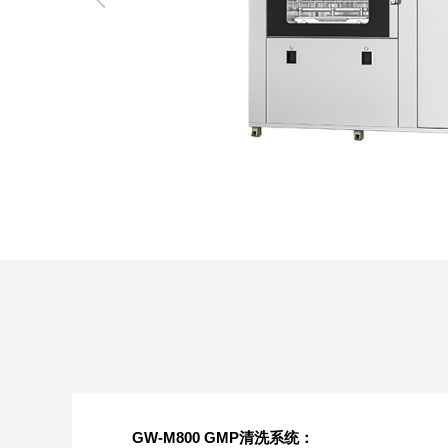
SQ1000自动化清洗
DNA器具专用清洗
Moment-3/F3极智
LA-A1饮水瓶清洗
GMP-400清洗机
DNA器具专用清洗
Moment-3/F3经典
LA-B1动物笼盒清
GMP-600清洗机
消毒机Glory-A/FA
版实验室洗瓶机
工作站
机
版实验室洗瓶机
消毒机Moment-
洗机
A/FA
G系列
GMP-2000清洗机
GMP-2500清洗机
Glory-3/F3极智版全
Glory-3/F3经典版全
G
自动洗瓶机
自动洗瓶机
A系列
GW-M800 GMP清洗系统：