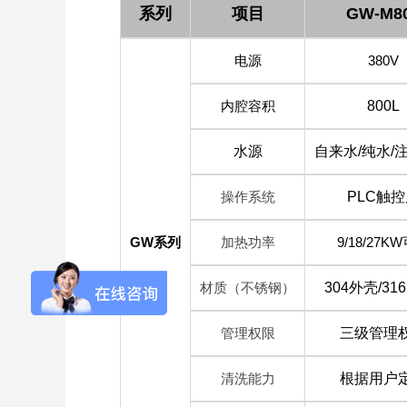
系列
项目
GW-M8
电源
380V
内腔容积
800L
Flash-3/F3极智版
Flash-3/F3经典版
F
水源
自来水/纯水/
全自动洗瓶机
全自动洗瓶机
操作系统
PLC触
GW
系列
加热功率
9/18/27K
材质（不锈钢）
304外壳/31
Flash-2/F2实验室
海洋环境专用清洗
全自动洗瓶机
机
管理权限
三级管理
R系列
清洗能力
根据用户