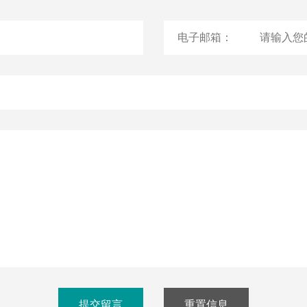
电子邮箱：
XPZ50多效碱性清
XPZ20酸性清洗剂
XPZ50SG手
洗剂
清洗剂
纽克渤尔ANQ酸性
高效碱性清洗剂AL
酸性中和剂A
提交留言
重置信息
中和剂
Detergent
Neutralize