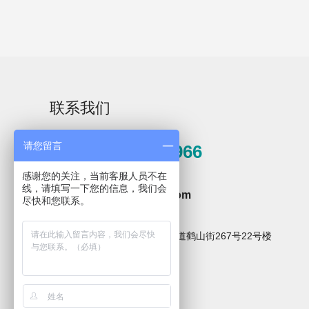
手工速效型碱性清
联系我们
洗剂ML Detergent
请您留言
0571-81389966
感谢您的关注，当前客服人员不在
邮箱
线，请填写一下您的信息，我们会
hzxpz2014@163.com
尽快和您联系。
地址
杭州市临安区青山湖街道鹤山街267号22号楼
关注微信公众号