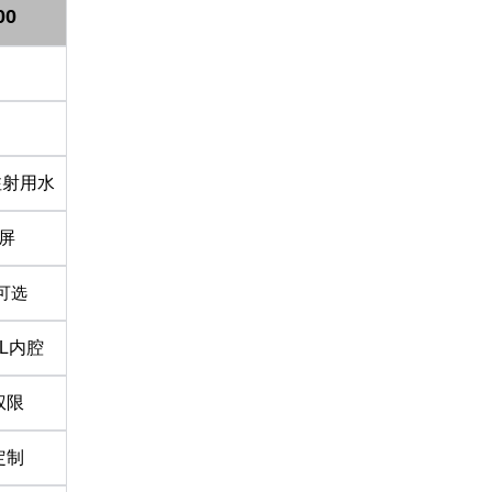
00
lash-3/F3Plus极
Flash-3/F3Plus经
Flash-2/F2
注射用水
智版全自动洗瓶机
典版全自动洗瓶机
用清洗机
控屏
W可选
6L内腔
权限
定制