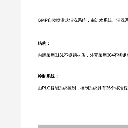
GMP自动喷淋式清洗系统，由进水系统、清洗
结构：
Aurora-3/F3极智版
Aurora-3/F3经典版
A
实验室洗瓶机
实验室洗瓶机
内腔采用
316L不锈钢材质，外壳采用304不锈
控制系统：
由PLC智能系统控制，控制系统具有
36个标准
Aurora-2实验室洗
石油化工专用清洗
瓶机
机
F系列