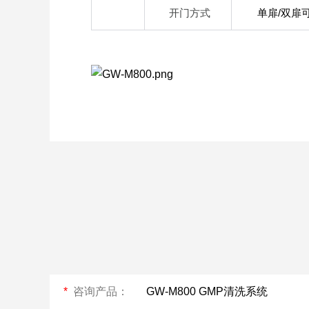
开门方式
单扉/双扉
Rising-F3大型器皿
大型器皿器具器械
器具器械清洗系统
清洗系统Rising-F3
Plus
C系列
全自动洗瓶机Capt
*
咨询产品：
系列