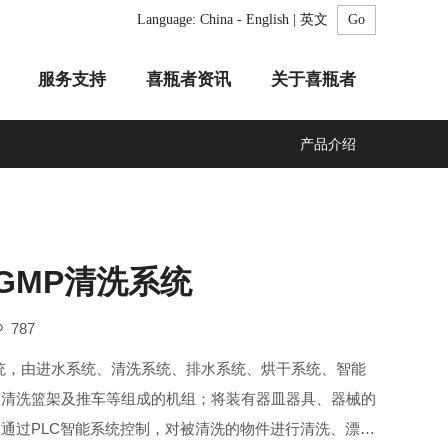
Language:
China - English | 英文
服务支持
喜瓶者资讯
关于喜瓶者
产品介绍
A系列
F系列
R系列
C系列
自动化清洗工作站
GMP系列
医疗专用
LA系列
清洗剂
0 GMP清洗系统
787
统，由进水系统、清洗系统、排水系统、烘干系统、智能
、清洗篮架及推车等组成的机组；将装有器皿器具、器械的
通过PLC智能系统控制，对被清洗的物件进行清洗、漂