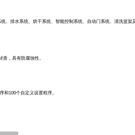
系统、排水系统、烘干系统、智能控制系统、自动门系统、清洗篮架
urora-F3L极智版
Aurora-F3L经典版
Aurora-F2
实验室洗瓶机
实验室洗瓶机
瓶机
钢材质，具有防腐蚀性。
程序和100个自定义设置程序。