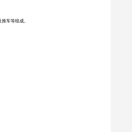
及推车等组成。
实验室洗
Aurora-F2Plus实验
室洗瓶机