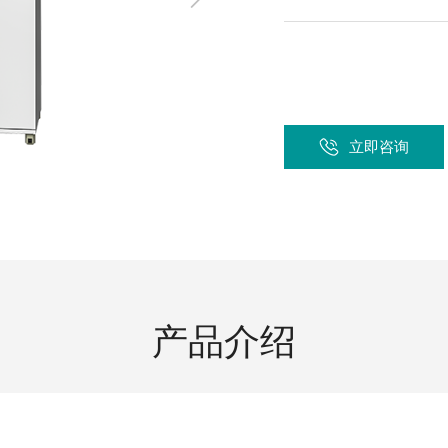
洗、自检达标后，再进
Moment-2/F2实验
GMP-800清洗机
GMP-1000清洗机
GMP-1200
室洗瓶机
立即咨询
产品介绍
lory-2/F2实验室洗
瓶机