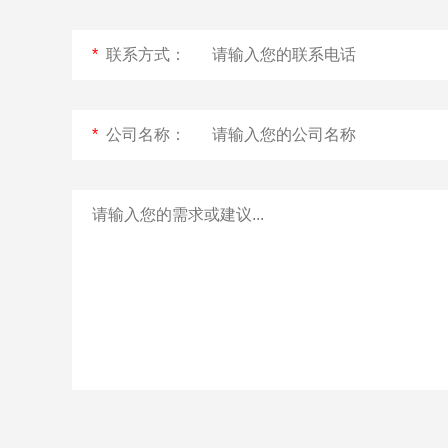
*
联系方式：
清洗剂
*
公司名称：
XPZ10碱性清洗剂
XPZ30温和碱性清
洗剂
纽克渤尔ANM酸性
纽克渤尔ALL强效
清洗剂
碱性清洗剂