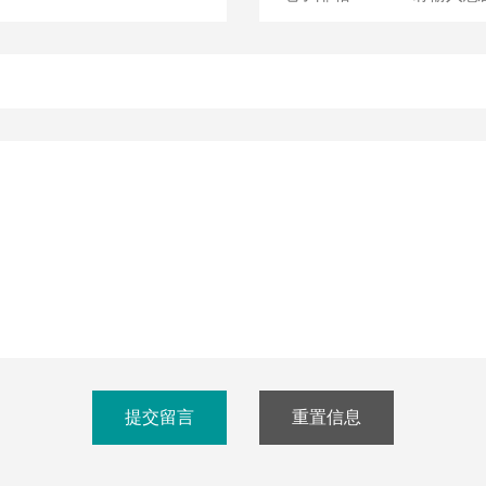
lash-3/F3Plus极
Flash-3/F3Plus经
Flash-2/F2
智版全自动洗瓶机
典版全自动洗瓶机
用清洗机
提交留言
重置信息