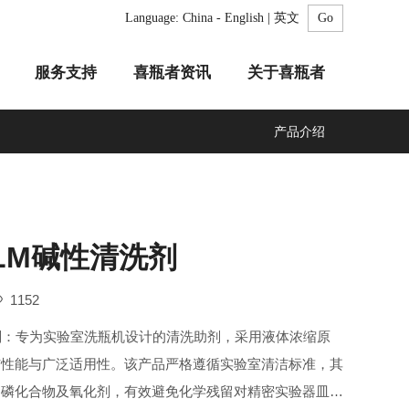
Language:
China - English | 英文
服务支持
喜瓶者资讯
关于喜瓶者
产品介绍
A系列
F系列
R系列
C系列
自动化清洗工作站
GMP系列
医疗专用
LA系列
清洗剂
LM碱性清洗剂
1152
剂：专为实验室洗瓶机设计的清洗助剂，采用液体浓缩原
洁性能与广泛适用性。该产品严格遵循实验室清洁标准，其
、磷化合物及氧化剂，有效避免化学残留对精密实验器皿的