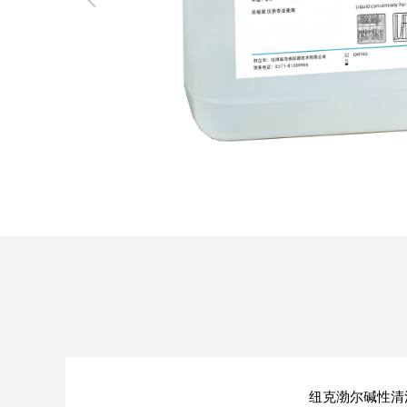
SQ1000自动化清洗
DNA器具专用清洗
Moment-3/F3极智
LA-A1饮水瓶清洗
GMP-400清洗机
DNA器具专用清洗
Moment-3/F3经典
LA-B1动物笼盒清
GMP-600清洗机
消毒机Glory-A/FA
版实验室洗瓶机
工作站
机
版实验室洗瓶机
消毒机Moment-
洗机
A/FA
G系列
GMP-2000清洗机
GMP-2500清洗机
Glory-3/F3极智版全
Glory-3/F3经典版全
G
自动洗瓶机
自动洗瓶机
A系列
纽克渤尔碱性清洗剂：专为实验室洗瓶