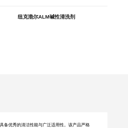
清洁度要求高的生化、制药及分析实验室使用。该产品兼容
化清洗流程，提高仪器使...
清洗机
GMP-1500清洗机
纽克渤尔ALM碱性清洗剂
的清洁性能与广泛适用性。该产品严格