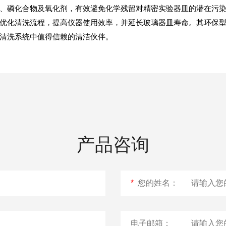
、磷化合物及氧化剂，有效避免化学残留对精密实验器皿的潜在污
优化清洗流程，提高仪器使用效率，并延长玻璃器皿寿命。其环保
实验室自动化清洗系统中值得信赖的清洁伙伴。
urora-F3L极智版
Aurora-F3L经典版
Aurora-F2
实验室洗瓶机
实验室洗瓶机
瓶机
产品咨询
*
您的姓名：
电子邮箱：