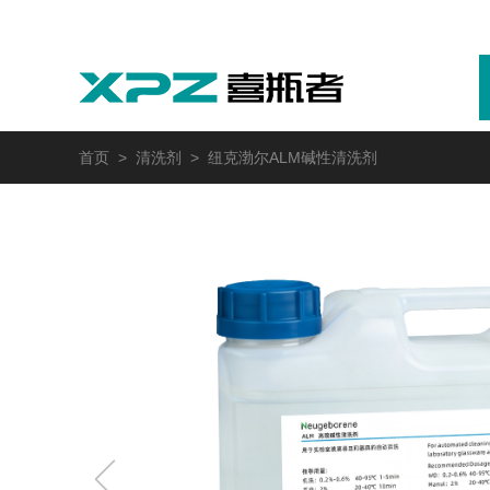
首页
>
清洗剂
> 纽克渤尔ALM碱性清洗剂
实验室
GMP制药
实验动物
医疗
自动化
M系列
GMP系列
LA系列
医疗专用
自动化清洗工作站