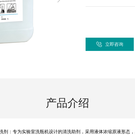
潜在污染风险，适合对
主流品牌洗瓶设备，可优
Moment-2/F2实验
GMP-800清洗机
GMP-1000清洗机
GMP-1200
室洗瓶机
立即咨询
产品介绍
lory-2/F2实验室洗
瓶机
机设计的清洗助剂，采用液体浓缩原液形态，具备优秀