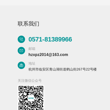
联系我们
Rising-F3大型器皿
0571-81389966
大型器皿器具器械
器具器械清洗系统
清洗系统Rising-F3
邮箱
Plus
hzxpz2014@163.com
C系列
地址
杭州市临安区青山湖街道鹤山街267号22号楼
关注微信公众号
全自动洗瓶机Capt
系列