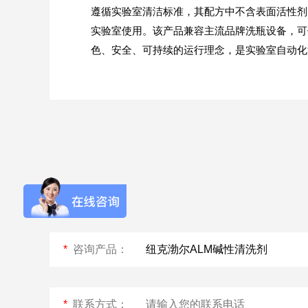
遵循实验室清洁标准，其配方中不含表面活性剂
实验室使用。该产品兼容主流品牌洗瓶设备，可
色、安全、可持续的运行理念，是
Aurora-3/F3极智版
Aurora-3/F3经典版
A
实验室洗瓶机
实验室洗瓶机
Aurora-2实验室洗
石油化工专用清洗
瓶机
机
*
咨询产品：
F系列
*
联系方式：