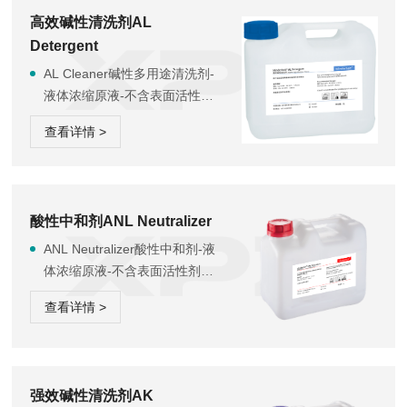
磷酸盐，旨在提供一种安全且
高效碱性清洗剂AL
环保的漂洗方案，杜绝因化学
Detergent
物质残留对精密实验器皿造成
的二次污染风险，保障实验结
AL Cleaner碱性多用途清洗剂-
果的准确性。浓缩形态经济高
液体浓缩原液-不含表面活性
效，稀释后使用可显著降低日
剂、磷化合物和氧化剂适用范
查看详情 >
常运营成本。该产...
围：机械清洗医疗、微生物、
生化、化学制备实验室玻璃器
具、器皿和器械清洗药品瓶和
动物饲养笼。特性：不会对常
酸性中和剂ANL Neutralizer
用材质的（玻璃、陶瓷、不锈
钢或塑料制品）实验室器皿和
ANL Neutralizer酸性中和剂-液
器具造成损伤。铝及轻金属材
体浓缩原液-不含表面活性剂、
质物品不可使用本品进行清洗;
磷酸盐。适用于中和多余碱性
查看详情 >
用法用量：用于机械清洗。使
清洗剂的残留。适用于实验室
用剂量...
对于磷酸和表面活性剂敏感分
析仪器的清洗、防止磷酸、表
面活性剂影响分析结果。采用
强效碱性清洗剂AK
有机酸制成。良好的材料兼容