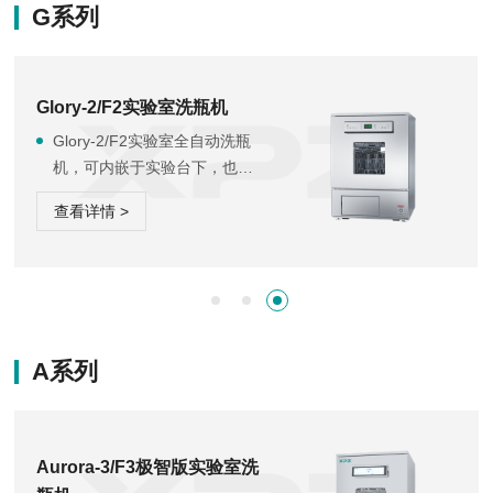
G系列
洁效果，当您对清洗器皿有烘
干要求时，请选用Moment-
F2。
Glory-2/F2实验室洗瓶机
Glory-2/F2实验室全自动洗瓶
机，可内嵌于实验台下，也可
单独安装，可连接自来水和纯
查看详情 >
水两种水源，正常清洗流程为
先用自来水加热与清洁剂进行
主洗，然后用纯水对清洗物品
进行漂洗，它将带给您方便快
捷的清洁效果，当您对清洗器
皿有烘干要求时，请选用Glory-
A系列
F2。
Aurora-3/F3极智版实验室洗