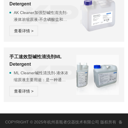
Detergent
性。适用范围：用于中和弱碱
清洗剂，也可在预洗阶段用作
AK Cleaner加强型碱性清洗剂-
酸性清洗剂，处理手术器械、
液体浓缩原液-不含磷酸盐和氧
实验器皿等，广泛用于医院、
化剂适用范围：为食品工业、
查看详情 >
药...
化妆品、制药工业、矿物油工
业和其他行业实验室提供实验
室玻璃器皿和其他器皿的清洗
机自动清洗。特性：使用由玻
手工速效型碱性清洗剂ML
璃、陶瓷、不锈钢或塑料制成
Detergent
的碱兼容用具不适用清洗铝或
ML Cleaner碱性清洗剂-液体浓
阳极化铝制成的器皿，可用于
缩原液主要用途：是一种通用
任何硬度的水质。用法用量：
实验室玻璃器皿弱碱性浓缩液
用于机械清洗。使用剂量应根
查看详情 >
体清洗剂。适用于实验室玻璃
据...
器具、器皿在清洗池的手工清
洗和预清洗，低泡易漂洗。可
以替代铬酸。基于独特复合配
方，不但能够去除污染物并且
COPYRIGHT © 2025年杭州喜瓶者仪器技术有限公司 版权所有 备
能够有效防止污染物再次沉积