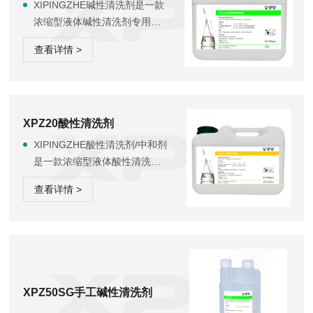
XIPINGZHE碱性清洗剂是一款
浓缩型液体碱性清洗剂专用于
制药、生物制品、化妆行业和
查看详情 >
膜过滤系统清洗推荐用量：机
械清洗0.2-1.0% 室温-95℃ 1-
5min 手工清洗0.5-2.0% 室
温-60℃ 取决于温度和残留类型
易冲洗：不含表面活性剂，配
XPZ20酸性清洗剂
方成分极易溶于水，易冲洗，
XIPINGZHE酸性清洗剂/中和剂
使用后无残留
是一款浓缩型液体酸性清洗剂
用于制药行业、生物制品以及
查看详情 >
化妆行业清洗和酸中和推荐用
量：中和碱性清洗剂0.1-0.5%
无磷环保： 全有机酸组分生物
可降解性佳， 无污水处理负担
XPZ50SG手工碱性清洗剂