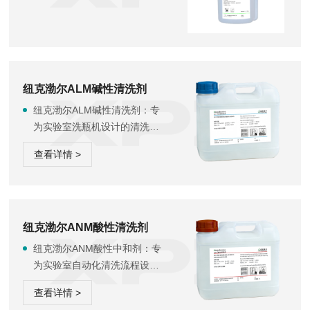
纽克渤尔ALM碱性清洗剂
纽克渤尔ALM碱性清洗剂：专
为实验室洗瓶机设计的清洗助
剂，采用液体浓缩原液形态，
查看详情 >
具备优秀的清洁性能与广泛适
用性。该产品严格遵循实验室
清洁标准，其配方中不含表面
活性剂、磷化合物及氧化剂，
有效避免化学残留对精密实验
纽克渤尔ANM酸性清洗剂
器皿的潜在污染风险，适合对
纽克渤尔ANM酸性中和剂：专
清洁度要求高的生化、制药及
为实验室自动化清洗流程设计
分析实验室使用。该产品兼容
的液体浓缩原液，其主要功能
主流品牌洗瓶设备，可优化清
查看详情 >
是有效地中和洗瓶机清洗环节
洗流程，提高仪器使...