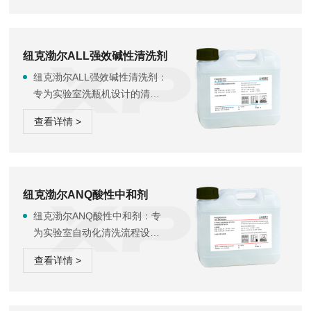
中残留的碱性清洗剂。该产品
配方精良，不含表面活性剂与
磷酸盐，旨在提供一种安全且
环保的漂洗方案，杜绝因化学
纽克渤尔ALL强效碱性清洗剂
物质残留对精密实验器皿造成
纽克渤尔ALL强效碱性清洗剂：
的二次污染风险，保障实验结
专为实验室洗瓶机设计的清洗
果的准确性。浓缩形态经济高
助剂，采用液体浓缩原液形
效，稀释后使用可显著降低日
查看详情 >
态，具备优秀的清洁性能与广
常运营成本。该产...
泛适用性。该产品严格遵循实
验室清洁标准，其配方中不含
表面活性剂、磷化合物及氧化
剂，有效避免化学残留对精密
纽克渤尔ANQ酸性中和剂
实验器皿的潜在污染风险，适
纽克渤尔ANQ酸性中和剂：专
合对清洁度要求高的生化、制
为实验室自动化清洗流程设计
药及分析实验室使用。该产品
的液体浓缩原液，其主要功能
兼容主流品牌洗瓶设备，可优
查看详情 >
是有效地中和洗瓶机清洗环节
化清洗流程，提高仪器使...
中残留的碱性清洗剂。该产品
配方精良，不含表面活性剂与